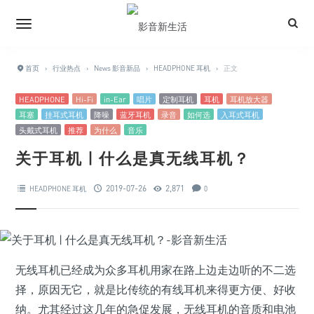
首页
›
行业热点
›
News 影音新品
›
HEADPHONE 耳机
›
正文
HEADPHONE
Hi-Fi
in-Ear
唱片
定制耳机
耳机
耳机放大器
耳塞
挂耳式耳机
降噪
蓝牙耳机
录音
如何选
入耳式耳机
头戴式耳机
推荐
为什么
音乐
关于耳机 | 什么是真无线耳机？
2019-07-26
2,871
HEADPHONE 耳机
0
无线耳机已经成为众多耳机用家在路上边走边听的不二选
择，原因无它，就是比传统的有线耳机来得更方便、好收
纳。尤其经过这几年的急促发展，无线耳机的音质和电池