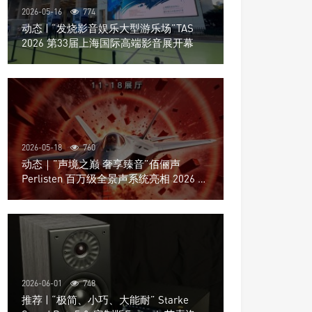
2026-05-16
774
动态 | “发烧影音娱乐大型游乐场”TAS
2026 第33届上海国际高端影音展开幕
2026-05-18
760
动态｜”声境之巅 奢享臻音”佰俪声
Perlisten 百万级全景声系统亮相 2026 北
京国际音响展
2026-06-01
748
推荐 | “极简、小巧、大能耐” Starke