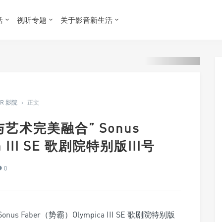
活
视听专题
关于影音新生活
ER 影院
›
正文
艺术完美融合” Sonus
 III SE 歌剧院特别版III号
0