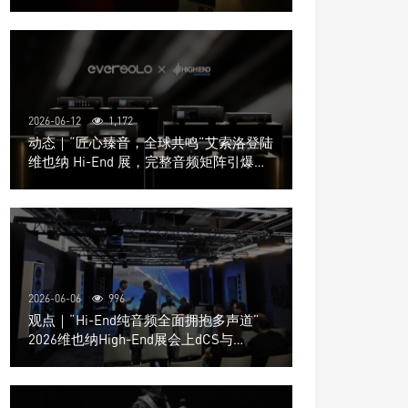
道极致影院
2026-06-12
1,172
动态｜“匠心臻音，全球共鸣”艾索洛登陆
维也纳 Hi-End 展，完整音频矩阵引爆关
注
2026-06-06
996
观点｜“Hi-End纯音频全面拥抱多声道”
2026维也纳High-End展会上dCS与
Trinnov Audio搭建多声道演示系统