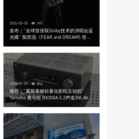
2026-05-30
949
发布｜“全球首张双Dolby技术的演唱会蓝
光碟” 陈奕迅《FEAR and DREAMS 世界
巡回演唱会》4K UHD BD新品发布会
2026-05-29
854
推荐｜“重新掌握轻量化影院主动权”
Yamaha 雅马哈 RX300A 5.2声道/8K AV放
大器