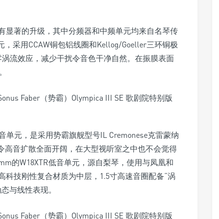
有显著的升级，其中分频器和中频单元均来自名琴传
采用CCAW铜包铝线圈和Kellog/Goeller三环铜极
 free零涡流效应，减少干扰令音色干净自然。在振膜表面
感。
音单元，是采用势霸旗舰型号IL Cremonese克雷蒙纳
，令高音扩散全面开阔，在大型视听室之中也不会觉得
mm的W18XTR低音单元，源自梨琴，使用与凤凰和
科技刚性复合材质为中层，1.5寸高速音圈配备“涡
动态与线性表现。