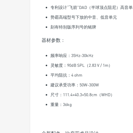
专利设计“飞箭”DAD（半球顶点阻尼）高音
势霸高端型号下放的中音、低音单元
刻有特别版序列号的铭牌
器材参数：
频率响应：35Hz-30kHz
灵敏度：90dB SPL（2.83 V / 1m）
平均阻抗：4 ohm
建议承受功率：50W-300W
尺寸：111.4×40.3×50.8cm（WHD）
重量：36kg