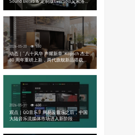
Sound Beta5 & 定制版Eversolo艾索洛
Play音响组合
2026-05-20
680
动态｜”八十风华 声耀新章“Klipsch 杰士
80 周年重磅上新，两代旗舰新品搭载硬
核配置音质再升级
2026-05-31
638
观点｜QQ音乐、网易云音乐之后，中国
大陆音乐流媒体市场进入新阶段