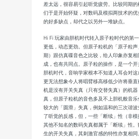
差太远，很容易引起听觉疲劳。比较同期的
们于是开始怀疑，对数码及模拟两技术的优
的好多缺点，却代之以另外一堆缺点。
Hi Fi 玩家由胆机时代转入原子粒时代的
更低，动态更劲。但原子粒机的「原子粒声
期）跟仿真碟音色之比较，给人印象亦复相
成，也有共同点。原子粒的操作，是一个开
胆机时代，音响学家根本不知道人耳会对这
更无法想象今人将唱臂移高移低少许将垂直循
机是没有开关失真（只有交替失真）的机器，
真，但原子粒机的音色多及不上胆机般音乐
较大的「圆滑」失真，例如温和的三次谐波失
了听觉的反感，但，一些「断续」性（非模
其他不知名的数码失真都属于「断续」性。
生的开关失真，其刺激官感的特性亦复相同。CD 