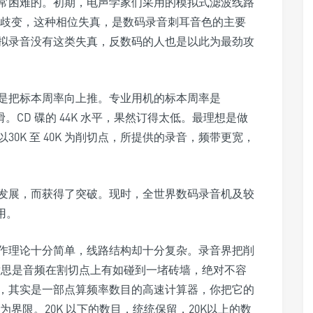
常困难的。初期，电声学家们采用的模拟式滤波线路
相位歧变，这种相位失真，是数码录音刺耳音色的主要
拟录音没有这类失真，反数码的人也是以此为最劲攻
是把标本周率向上推。专业用机的标本周率是
。CD 碟的 44K 水平，果然订得太低。最理想是做
可以30K 至 40K 为削切点，所提供的录音，频带更宽，
发展，而获得了突破。现时，全世界数码录音机及较
用。
作理论十分简单，线路结构却十分复杂。录音界把削
波。意思是音频在割切点上有如碰到一堵砖墙，绝对不容
，其实是一部点算频率数目的高速计算器，你把它的
此为界限。20K 以下的数目，统统保留，20K以上的数