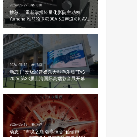
2026-05-29
838
推荐｜“重新掌握轻量化影院主动权”
Yamaha 雅马哈 RX300A 5.2声道/8K AV放
大器
2026-05-16
763
动态 | “发烧影音娱乐大型游乐场”TAS
2026 第33届上海国际高端影音展开幕
2026-05-18
749
动态｜”声境之巅 奢享臻音”佰俪声