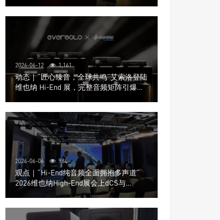
道极致影院
2026-06-12
1,161
动态｜“匠心臻音，全球共鸣”艾索洛登陆
维也纳 Hi-End 展，完整音频矩阵引爆关
注
2026-06-06
984
观点｜“Hi-End纯音频全面拥抱多声道”
2026维也纳High-End展会上dCS与
Trinnov Audio搭建多声道演示系统