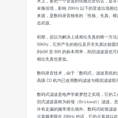
术上，要把一个音波的倍频完全切去，是非
未臻佳境，影响 20KHz 以下的音波出现
来源，是数码录音独有的「性格」失真。模
击武器。
初期，还以为解决上述相位失真的唯一方法
50KHz，它所产生的相位及开关失真比较圆滑
到60K 至 80K 的标本周率，削切滤波器也
相位失真也更低。
数码录音技术，由于「数码式」滤波系统的
高级 CD 机均已改用数码滤波与模拟滤波联
数码式滤波是电声学家梦想之实现，它的工
切式滤波器称为砖墙（Brickwall）滤
许有走漏的频率泄出墙外。数码式砖墙滤波
点算频率限在 20KHz 的话，它的点算就以