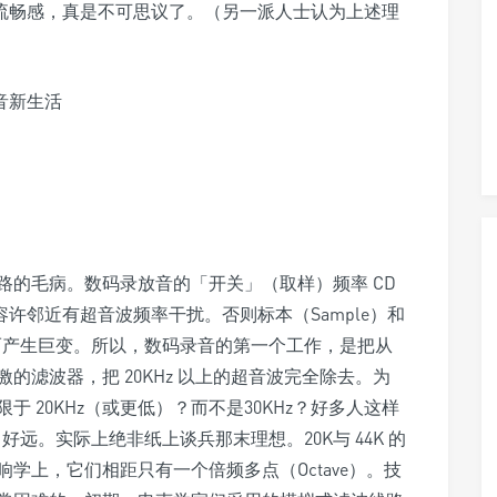
觉的流畅感，真是不可思议了。（另一派人士认为上述理
路的毛病。数码录放音的「开关」（取样）频率 CD
不容许邻近有超音波频率干扰。否则标本（Sample）和
受影响而产生巨变。所以，数码录音的第一个工作，是把从
滤波器，把 20KHz 以上的超音波完全除去。为
上限于 20KHz（或更低）？而不是30KHz？好多人这样
距离，好远。实际上绝非纸上谈兵那末理想。20K与 44K 的
学上，它们相距只有一个倍频多点（Octave）。技