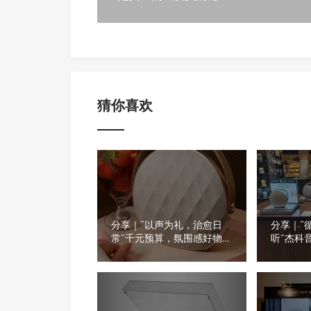
猜你喜欢
分享｜“以声为礼，治愈日
分享｜“
常”千元预算，氛围感好物推
听”杰科
荐
看看门店