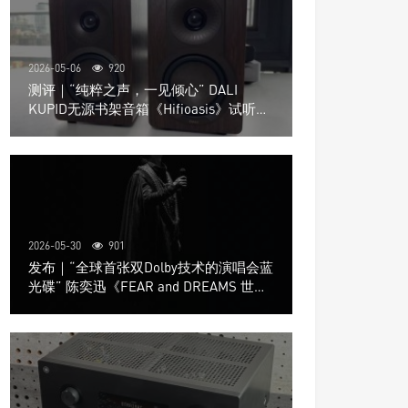
2026-05-06
920
测评｜“纯粹之声，一见倾心” DALI
KUPID无源书架音箱《Hifioasis》试听测
评
2026-05-30
901
发布｜“全球首张双Dolby技术的演唱会蓝
光碟” 陈奕迅《FEAR and DREAMS 世界
巡回演唱会》4K UHD BD新品发布会