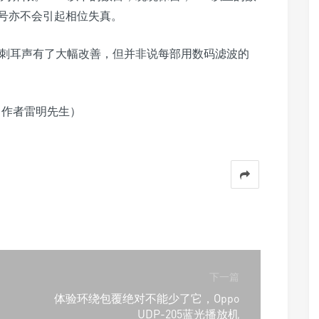
号亦不会引起相位失真。
D 刺耳声有了大幅改善，但并非说每部用数码滤波的
w》，作者雷明先生）
下一篇
体验环绕包覆绝对不能少了它，Oppo
UDP-205蓝光播放机