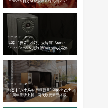
Perlisten 百万级全景声系统亮相 2026 北
京国际音响展
2026-06-01
736
推荐 | “极简、小巧、大能耐” Starke
Sound Beta5 & 定制版Eversolo艾索洛
Play音响组合
2026-05-20
670
动态｜”八十风华 声耀新章“Klipsch 杰士
80 周年重磅上新，两代旗舰新品搭载硬
核配置音质再升级