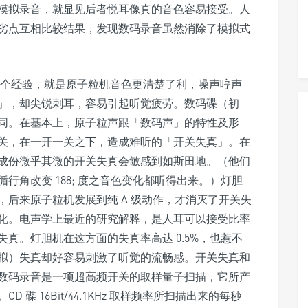
模拟录音，就显见后者悦耳像真的音色容易接受。人
劣点互相比较结果，发现数码录音虽然消除了模拟式
第一个经验，就是原子粒机音色更清楚了利，噪声哼声
」，却尖锐刺耳，容易引起听觉疲劳。数码碟（初
同。在基本上，原子粒声跟「数码声」的特性及形
关，在一开一关之下，造成难听的「开关失真」。在
成份微乎其微的开关失真会敏感到如斯田地。（他们
行角改变 188; 度之音色变化都听得出来。）灯胆
后来原子粒机发展到纯 A 级动作，才消灭了开关失
化。电声学上最近的研究解释，是人耳可以接受比率
真。灯胆机在这方面的失真率高达 0.5%，也惹不
拟）失真却好容易刺激了听觉的流畅感。开关失真和
数码录音是一项超高频开关的取样量子扫描，它所产
碟 16Bit/44.1KHz 取样频率所扫描出来的每秒