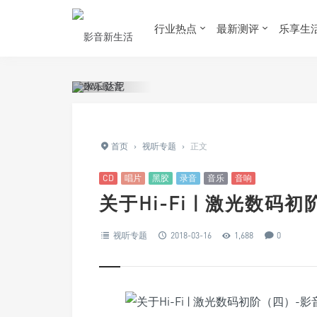
行业热点
最新测评
乐享生
首页
›
视听专题
›
正文
CD
唱片
黑胶
录音
音乐
音响
关于Hi-Fi | 激光数码
视听专题
2018-03-16
1,688
0