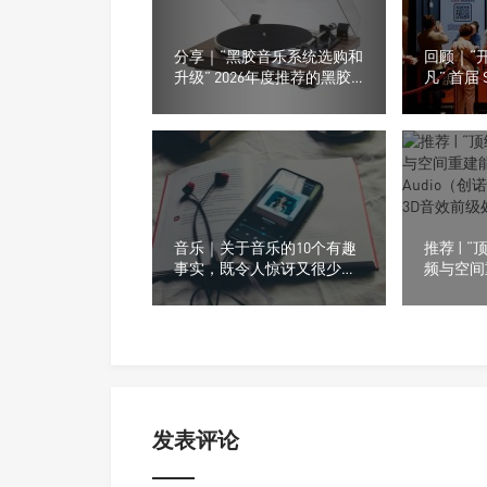
分享｜“黑胶音乐系统选购和
回顾｜“
升级” 2026年度推荐的黑胶
凡” 首届 
播放系统
级音响及
音乐｜关于音乐的10个有趣
推荐 | 
事实，既令人惊讶又很少被
频与空间重
提及
Audio（创
数字3D
发表评论