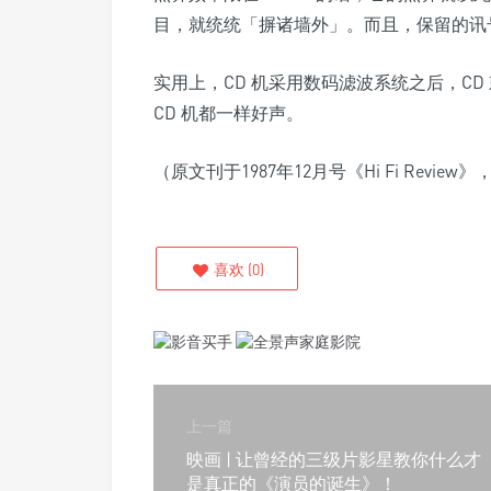
目，就统统「摒诸墙外」。而且，保留的讯
实用上，CD 机采用数码滤波系统之后，C
CD 机都一样好声。
（原文刊于1987年12月号《Hi Fi Revie
喜欢
(
0
)
上一篇
映画 | 让曾经的三级片影星教你什么才
是真正的《演员的诞生》！