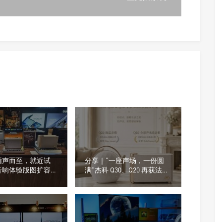
循声而至，就近试
分享｜“一座声场，一份圆
音响体验版图扩容，
满”杰科 Q30、Q20 再获法国
在不在你身边
设计奖