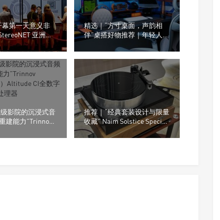
开幕第一天意义非
精选｜“方寸桌面，声韵相
StereoNET 亚洲高
伴”桌搭好物推荐｜年轻人的
视听展
桌面，为什么越来越流行这
种音箱？
“顶级影院的沉浸式音
推荐｜“经典套装设计与限量
建能力”Trinnov
收藏” Naim Solstice Special
诺）Altitude CI全
Edition中的Naim NVS TT黑
音效前级处理器
胶唱盘