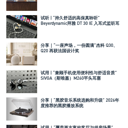
试听 | “持久舒适的高保真聆听”
Beyerdynamic拜雅 DT 30 IE 入耳式监听耳
机
分享｜“一座声场，一份圆满”杰科 Q30、
Q20 再获法国设计奖
试用 | “兼顾手机使用便利性与舒适音质”
SIVGA（斯唯嘉）M260平头耳塞
分享｜“黑胶音乐系统选购和升级” 2026年
度推荐的黑胶播放系统
试用｜“覆盖更丰富的客厅与书房场景”