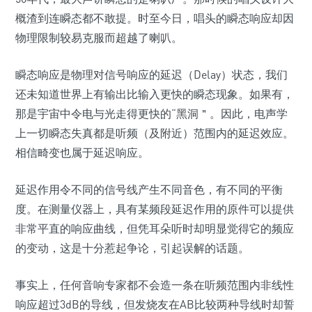
概渣到连瞬态都不敢提。时至今日，唱头的瞬态响应却因
物理限制较易克服而超越了喇叭。
瞬态响应是物理对信号响应的延迟（Delay）状态，我们
还未知道世界上有输出比输入更快的瞬态现象。如果有，
那是宇宙中令电与光走得更快的“黑洞＂。因此，电声学
上一切瞬态失真都是听频（及附近）范围内的延迟效应。
相信畸变也属于延迟响应。
延迟作用令不同的信号线产生不同音色，有不同的平衡
度。在测量仪器上，具有某频段延迟作用的原件可以提供
非常平直的响应曲线，但凭耳朵听时却明显觉得它的频应
的变动，这是十分惹起争论，引起误解的话题。
事实上，任何音响专家都不会造一条在听频范围内非线性
响应超过3dB的导线，但发烧友在AB比较两种导线时却誓