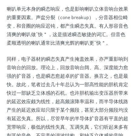
喇叭单元本身的瞬态响应，也是影响喇叭立体音响台效果
的重要因素。声盆分裂（cone breakup），分音器相位畸
变，和音圈的响应迟钝，都产生瞬态失真。有人形容音色
清爽的喇叭做“快＂，这是描述瞬态敏捷的词汇。但音色
柔顺透明的喇叭通常比清爽光辉的喇叭更“快＂。
同样，电子器材的瞬态失真产生掩盖效果，亦严重影响到
音响台的回放。理论上，回放音响台阔、高、深度能力愈
强的扩音器，也是瞬态愈超卓的扩音器。换言之，也是最
快。故此，笔者过去几十年总认为一部高性能的胆机肯定
快过一部缺乏立体感的石机。也许胆机输出变压器所带来
的延迟效应颇为线性，超高频滚降率温和，而半导体线路
产生的延迟效应却只限于某个频段，甚至大部分频段均没
有延迟失真。所以，尽管早年的半导体扩音器有平直的超
宽带响应，极低的线性失真、互调失真，它们听起来多有
刺耳的音色，不完美的谐波结构，和缺乏立体感的音响