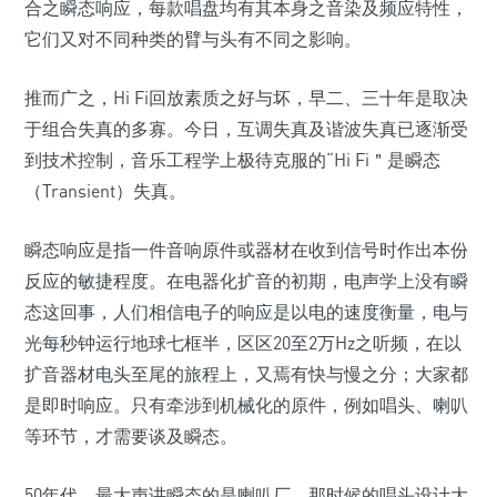
合之瞬态响应，每款唱盘均有其本身之音染及频应特性，
它们又对不同种类的臂与头有不同之影响。
推而广之，Hi Fi回放素质之好与坏，早二、三十年是取决
于组合失真的多寡。今日，互调失真及谐波失真已逐渐受
到技术控制，音乐工程学上极待克服的“Hi Fi＂是瞬态
（Transient）失真。
瞬态响应是指一件音响原件或器材在收到信号时作出本份
反应的敏捷程度。在电器化扩音的初期，电声学上没有瞬
态这回事，人们相信电子的响应是以电的速度衡量，电与
光每秒钟运行地球七框半，区区20至2万Hz之听频，在以
扩音器材电头至尾的旅程上，又焉有快与慢之分；大家都
是即时响应。只有牵涉到机械化的原件，例如唱头、喇叭
等环节，才需要谈及瞬态。
50年代，最大声讲瞬态的是喇叭厂。那时候的唱头设计大