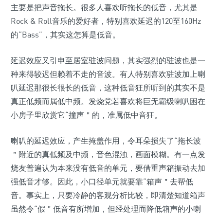
主要是把声音拖长。很多人喜欢听拖长的低音，尤其是
Rock & Roll音乐的爱好者，特别喜欢延迟的120至160Hz
的“Bass”，其实这怎算是低音。
延迟效应又引申至居室驻波问题，其实强烈的驻波也是一
种来得较迟但赖着不走的音波。有人特别喜欢驻波加上喇
叭延迟那很长很长的低音，这种低音狂所听到的其实不是
真正低频而属低中频。发烧党若喜欢将巨无霸级喇叭困在
小房子里欣赏它“撞声＂的，准属低中音狂。
喇叭的延迟效应，产生掩盖作用，令耳朵损失了“拖长波
＂附近的真低频及中频，音色混浊，画面模糊。有一点发
烧友普遍认为本来没有低音的单元，要借重声箱振动去加
强低音才够。因此，小口径单元就要靠“箱声＂去帮低
音。事实上，只要冷静的客观分析比较，即清楚知道箱声
虽然令“假＂低音有所增加，但经处理而降低箱声的小喇