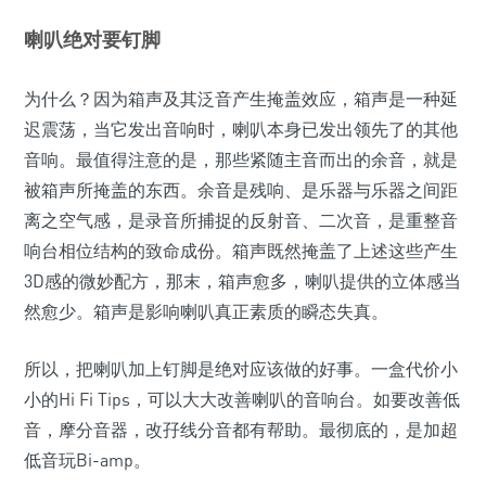
喇叭绝对要钉脚
为什么？因为箱声及其泛音产生掩盖效应，箱声是一种延
迟震荡，当它发出音响时，喇叭本身已发出领先了的其他
音响。最值得注意的是，那些紧随主音而出的余音，就是
被箱声所掩盖的东西。余音是残响、是乐器与乐器之间距
离之空气感，是录音所捕捉的反射音、二次音，是重整音
响台相位结构的致命成份。箱声既然掩盖了上述这些产生
3D感的微妙配方，那末，箱声愈多，喇叭提供的立体感当
然愈少。箱声是影响喇叭真正素质的瞬态失真。
所以，把喇叭加上钉脚是绝对应该做的好事。一盒代价小
小的Hi Fi Tips，可以大大改善喇叭的音响台。如要改善低
音，摩分音器，改孖线分音都有帮助。最彻底的，是加超
低音玩Bi-amp。