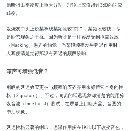
愿听得出平衡度上重大分别，理论上应份超过3dB的响应
畸变。
发烧友口头上说某导线某频段较“前＂，某频段较快，尽
是瞬态现象之干扰。因为听觉是一样容易受到掩盖效应
（Masking）愚弄的触觉，当某段频率发生延迟作用时，
人耳便清楚觉得那没有延迟的频段较响。
箱声可增强低音？
喇叭的延迟效应更被与频率响应齐齐用来标榜它本身的性
格（Signature）。不过，喇叭的延迟现象却清楚的能用猝
发音波（tone burst）测试，在屏幕上目睹声盆、音圈的
滞后现象。
延迟性格显著的喇叭，迟滞作用多在1KHz以下改变音色，