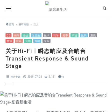
首页
›
视听专题
›
正文
CD
HIFI
发烧
发烧友
技术
科学
频率
声道
数码
系统
音波
音乐
音频
音响
专业
关于Hi-Fi | 瞬态响应及音响台
Transient Response & Sound
Stage
2019-07-31
3,151
视听专题
0