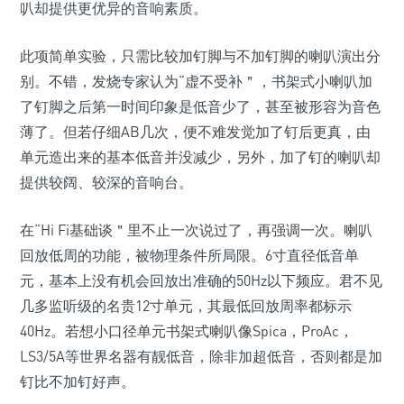
叭却提供更优异的音响素质。
此项简单实验，只需比较加钉脚与不加钉脚的喇叭演出分
别。不错，发烧专家认为“虚不受补＂，书架式小喇叭加
了钉脚之后第一时间印象是低音少了，甚至被形容为音色
薄了。但若仔细AB几次，便不难发觉加了钉后更真，由
单元造出来的基本低音并没减少，另外，加了钉的喇叭却
提供较阔、较深的音响台。
在“Hi Fi基础谈＂里不止一次说过了，再强调一次。喇叭
回放低周的功能，被物理条件所局限。6寸直径低音单
元，基本上没有机会回放出准确的50Hz以下频应。君不见
几多监听级的名贵12寸单元，其最低回放周率都标示
40Hz。若想小口径单元书架式喇叭像Spica，ProAc，
LS3/5A等世界名器有靓低音，除非加超低音，否则都是加
钉比不加钉好声。