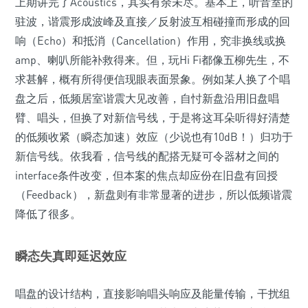
上期讲完了Acoustics，其实有余未尽。基本上，听音室的
驻波，谐震形成波峰及直接／反射波互相碰撞而形成的回
响（Echo）和抵消（Cancellation）作用，究非换线或换
amp、喇叭所能补救得来。但，玩Hi Fi都像五柳先生，不
求甚解，概有所得便信现眼表面景象。例如某人换了个唱
盘之后，低频居室谐震大见改善，自忖新盘沿用旧盘唱
臂、唱头，但换了对新信号线，于是将这耳朵听得好清楚
的低频收紧（瞬态加速）效应（少说也有10dB！）归功于
新信号线。依我看，信号线的配搭无疑可令器材之间的
interface条件改变，但本案的焦点却应份在旧盘有回授
（Feedback），新盘则有非常显著的进步，所以低频谐震
降低了很多。
瞬态失真即延迟效应
唱盘的设计结构，直接影响唱头响应及能量传输，干扰组