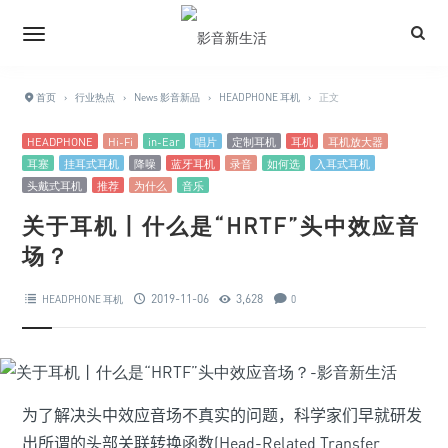
首页
›
行业热点
›
News 影音新品
›
HEADPHONE 耳机
›
正文
HEADPHONE
Hi-Fi
in-Ear
唱片
定制耳机
耳机
耳机放大器
耳塞
挂耳式耳机
降噪
蓝牙耳机
录音
如何选
入耳式耳机
头戴式耳机
推荐
为什么
音乐
关于耳机丨什么是“HRTF”头中效应音
场？
2019-11-06
3,628
HEADPHONE 耳机
0
为了解决头中效应音场不真实的问题，科学家们早就研发
出所谓的头部关联转换函数
(
Head-Related
Transfer