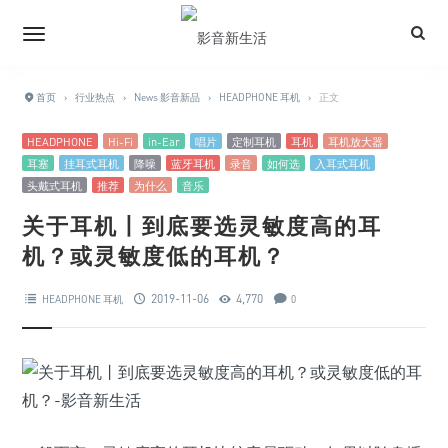
首页
›
行业热点
›
News 影音新品
›
HEADPHONE 耳机
›
正文
HEADPHONE
Hi-Fi
in-Ear
唱片
定制耳机
耳机
耳机放大器
耳塞
挂耳式耳机
降噪
蓝牙耳机
录音
如何选
入耳式耳机
头戴式耳机
推荐
为什么
音乐
关于耳机丨到底要选灵敏度高的耳
机？或灵敏度低的耳机？
2019-11-06
4,770
HEADPHONE 耳机
0