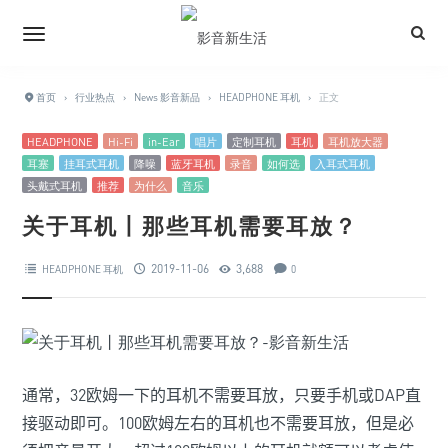
首页
›
行业热点
›
News 影音新品
›
HEADPHONE 耳机
›
正文
HEADPHONE
Hi-Fi
in-Ear
唱片
定制耳机
耳机
耳机放大器
耳塞
挂耳式耳机
降噪
蓝牙耳机
录音
如何选
入耳式耳机
头戴式耳机
推荐
为什么
音乐
关于耳机丨那些耳机需要耳放？
2019-11-06
3,688
HEADPHONE 耳机
0
通常，
32
欧姆一下的耳机不需要耳放，只要手机或
DAP
直
接驱动即可。
100
欧姆左右的耳机也不需要耳放，但是必