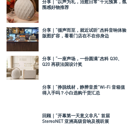
分享｜“以声为礼，治愈日常”千元预算，氛
围感好物推荐
分享｜“循声而至，就近试听”杰科音响体验
版图扩容，看看门店在不在你身边
分享｜“一座声场，一份圆满”杰科 Q30、
Q20 再获法国设计奖
分享｜“挣脱线材，静辨音质”Wi-Fi 音箱值
得入手吗？小白选购干货汇总
回顾｜“开幕第一天意义非凡” 首届
StereoNET 亚洲高级音响及视听展