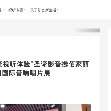
活
视听专题
关于影音新生活
一流视听体验”圣谛影音携佰家丽
州国际音响唱片展