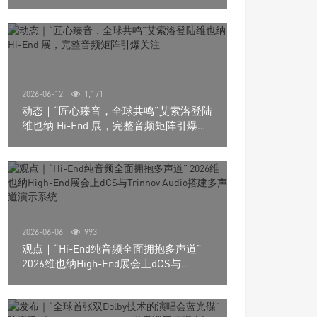
道极致影院
2026-06-12
1,171
动态｜“匠心臻音，全球共鸣”艾索洛登陆
维也纳 Hi-End 展，完整音频矩阵引爆关
注
2026-06-06
993
观点｜“Hi-End纯音频全面拥抱多声道”
2026维也纳High-End展会上dCS与
Trinnov Audio搭建多声道演示系统