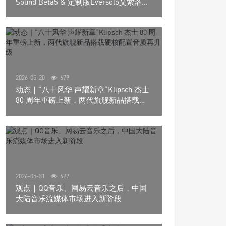
Sound Beta5 & 定制版Eversolo艾索洛
Play音响组合
2026-05-20
679
动态｜”八十风华 声耀新章“Klipsch 杰士
80 周年重磅上新，两代旗舰新品搭载硬
核配置音质再升级
2026-05-31
627
观点｜QQ音乐、网易云音乐之后，中国
大陆音乐流媒体市场进入新阶段