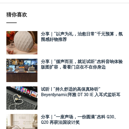
猜你喜欢
分享｜“以声为礼，治愈日常”千元预算，氛
围感好物推荐
分享｜“循声而至，就近试听”杰科音响体验
版图扩容，看看门店在不在你身边
试听 | “持久舒适的高保真聆听”
Beyerdynamic拜雅 DT 30 IE 入耳式监听耳
机
分享｜“一座声场，一份圆满”杰科 Q30、
Q20 再获法国设计奖