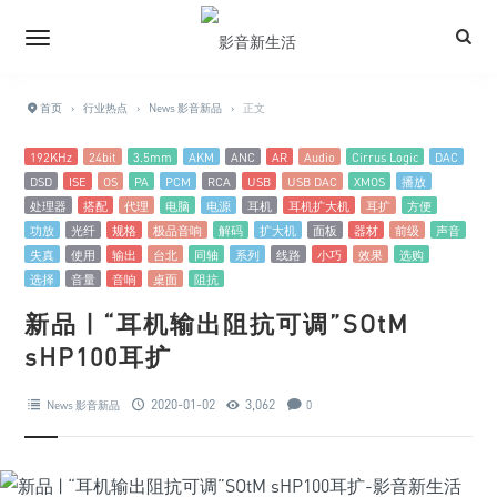
首页
›
行业热点
›
News 影音新品
›
正文
192KHz
24bit
3.5mm
AKM
ANC
AR
Audio
Cirrus Logic
DAC
DSD
ISE
OS
PA
PCM
RCA
USB
USB DAC
XMOS
播放
处理器
搭配
代理
电脑
电源
耳机
耳机扩大机
耳扩
方便
功放
光纤
规格
极品音响
解码
扩大机
面板
器材
前级
声音
失真
使用
输出
台北
同轴
系列
线路
小巧
效果
选购
选择
音量
音响
桌面
阻抗
新品 | “耳机输出阻抗可调”SOtM
sHP100耳扩
2020-01-02
3,062
News 影音新品
0