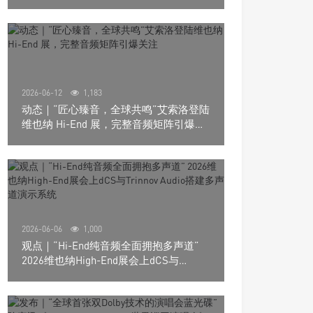
道极致影院
2026-06-12
1,183
动态｜“匠心臻音，全球共鸣”艾索洛登陆
维也纳 Hi-End 展，完整音频矩阵引爆关
注
2026-06-06
1,000
观点｜“Hi-End纯音频全面拥抱多声道”
2026维也纳High-End展会上dCS与
Trinnov Audio搭建多声道演示系统