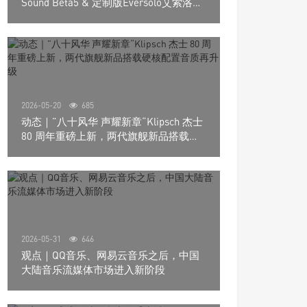
Sound Beta5 & 定制版Eversolo艾索洛
Play音响组合
2026-05-20
685
动态｜”八十风华 声耀新章“Klipsch 杰士
80 周年重磅上新，两代旗舰新品搭载硬
核配置音质再升级
2026-05-31
646
观点｜QQ音乐、网易云音乐之后，中国
大陆音乐流媒体市场进入新阶段