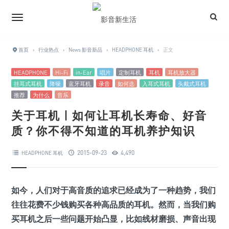
首页
›
行业热点
›
News 影音新品
›
HEADPHONE 耳机
›
正文
HEADPHONE
Hi-Fi
in-Ear
唱片
定制耳机
耳机
耳机放大器
挂耳式耳机
降噪
蓝牙耳机
录音
如何选
入耳式耳机
头戴式耳机
推荐
为什么
音乐
关于耳机 | 如何让耳机长寿命、好音
质？你不得不知道的耳机养护知识
2015-09-23
4,490
HEADPHONE 耳机
如今，人们对于高音质的追求已经成为了一种趋势，我们
往往花费不少钱购买各种高品质的耳机。然而，当我们购
买耳机之后一些问题开始凸显，比如线材磨损、声音出现