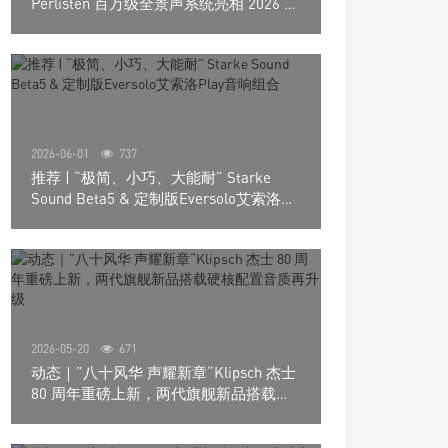
Perlisten 百万级全景声系统亮相 2026 北
京国际音响展
2026-06-01
737
推荐 | “极简、小巧、大能耐” Starke
Sound Beta5 & 定制版Eversolo艾索洛
Play音响组合
2026-05-20
671
动态｜”八十风华 声耀新章“Klipsch 杰士
80 周年重磅上新，两代旗舰新品搭载硬
核配置音质再升级