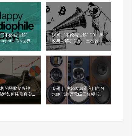
“我们不必被理解”
观点 | “争论与理解” CD、黑
udiophile Day世界发
胶与高解析音频：三种聆听
方式的对比
“虚构的黑胶复兴神
专题｜“发烧友真正入门的分
体热潮如何掩盖真实
水岭” 3款万元级三分频书架
音箱横评