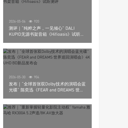
2026-05-06
920
测评｜“纯粹之声，一见倾心” DALI
KUPID无源书架音箱《Hifioasis》试听测
评
2026-05-30
904
发布｜“全球首张双Dolby技术的演唱会蓝
光碟” 陈奕迅《FEAR and DREAMS 世界
巡回演唱会》4K UHD BD新品发布会