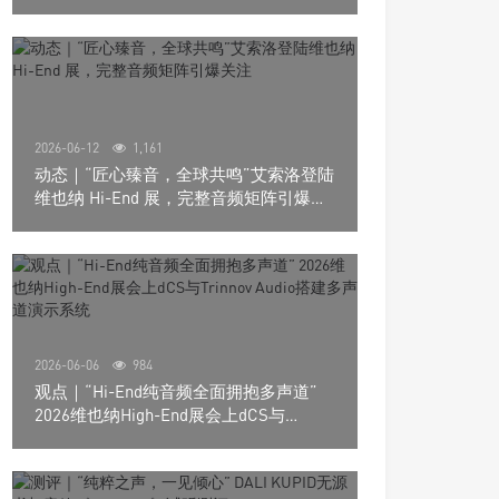
道极致影院
2026-06-12
1,161
动态｜“匠心臻音，全球共鸣”艾索洛登陆
维也纳 Hi-End 展，完整音频矩阵引爆关
注
2026-06-06
984
观点｜“Hi-End纯音频全面拥抱多声道”
2026维也纳High-End展会上dCS与
Trinnov Audio搭建多声道演示系统