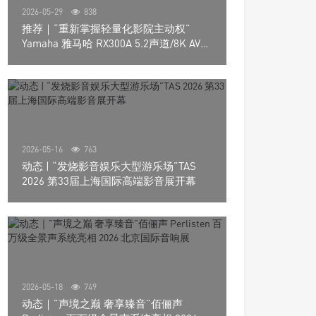
2026-05-29
838
推荐｜“重新掌握轻量化影院主动权”
Yamaha 雅马哈 RX300A 5.2声道/8K AV放
大器
2026-05-16
763
动态 | “发烧影音娱乐大型游乐场”TAS
2026 第33届上海国际高端影音展开幕
2026-05-18
749
动态｜”声境之巅 奢享臻音”佰俪声