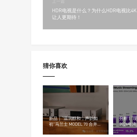
上一篇
HDR电视是什么？为什么HDR电视比4K
让人更期待！
猜你喜欢
新品｜“温润醇和，声韵如
分析 | “
初”马兰士 MODEL 70 合并功
2026年
放 & CD 70 播放器正式发布
Fi（高