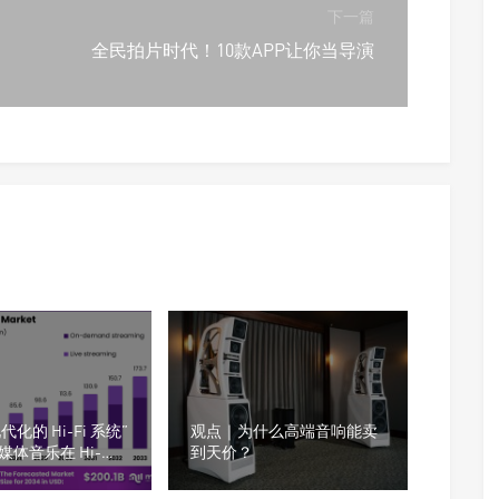
下一篇
全民拍片时代！10款APP让你当导演
现代化的 Hi-Fi 系统”
观点｜为什么高端音响能卖
流媒体音乐在 Hi-
到天价？
保真）市场的表现