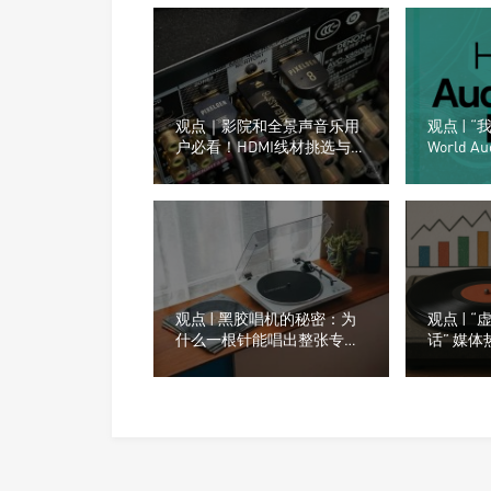
观点｜影院和全景声音乐用
观点 | 
户必看！HDMI线材挑选与音
World A
质升级指南
烧友日
观点 | 黑胶唱机的秘密：为
观点 | 
什么一根针能唱出整张专
话” 媒
辑？
数据