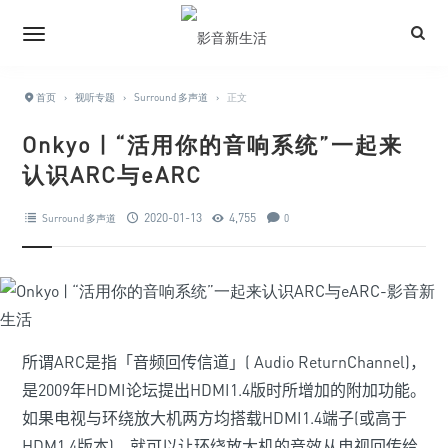
首页
›
视听专题
›
Surround 多声道
›
正文
Onkyo | “活用你的音响系统”一起来
认识ARC与eARC
2020-01-13
4,755
Surround 多声道
0
所谓ARC是指「音频回传信道」( Audio Return
Channel)，
是2009年HDMI论坛提出HDMI
1.4版时所增加的附加功能。
如果电视与环绕放大机两方均搭载HDMI
1.4端子(或高于
HDM1.4版本)，就可以让环绕放大机的音效从电视回传给