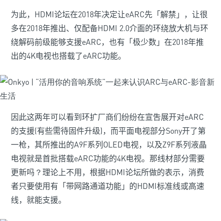
为此，
HDMI
论坛在
2018
年决定让
eARC
先「解禁」，让很
多在
2018
年推出、仅配备
HDMI 2.0
介面的环绕放大机与环
绕解码前级能够支援
eARC
，也有「极少数」在
2018
年推
出的
4K
电视也搭载了
eARC
功能。
因此这两年可以看到环扩厂商们纷纷在宣吿展开对
eARC
的支援
(
有些需待固件升级
)
，而平面电视部
分
Sony
开了第
一枪，其所推出的
A9F
系列
OLED
电视，以及
Z9F
系列液晶
电视就是首批搭载
eARC
功能的
4K
电视。
那线材部分需要
更新吗
？
理论上不用，根据
HDMI
论坛所做的表示，消费
者只要使用有「带网路通道功能」的
HDMI
标准线或高速
线，就能支援。