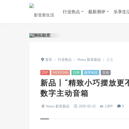
行业热点
最新测评
乐享生
首页
›
行业热点
›
News 影音新品
›
正文
DSP
MERIDIAN
功率
频率响应
音箱
新品丨“精致小巧摆放更不受限”
数字主动音箱
News 影音新品
2020-02-22
2,859
0