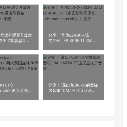
“声音比外观更具爆发
分享 | “音质出众令人惊
 KUPID紧凑型音箱
艳”DALI EPIKORE 11《家庭
tics》评测
影院高保真
（Hometheaterhifi）》测评
he Ear》
评测丨“最出色却小众的发烧
ograde》两大英国媒
级音箱” DALI MENUET达尼
年度最佳音箱
皇太子音箱
en S7t LE限量版