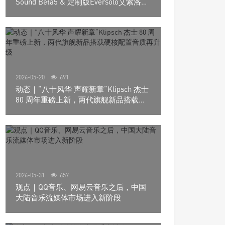
Sound Beta5 & 定制版Eversolo艾索洛
Play音响组合
2026-05-20
691
动态｜”八十风华 声耀新章“Klipsch 杰士
80 周年重磅上新，两代旗舰新品搭载硬
核配置音质再升级
2026-05-31
657
观点｜QQ音乐、网易云音乐之后，中国
大陆音乐流媒体市场进入新阶段