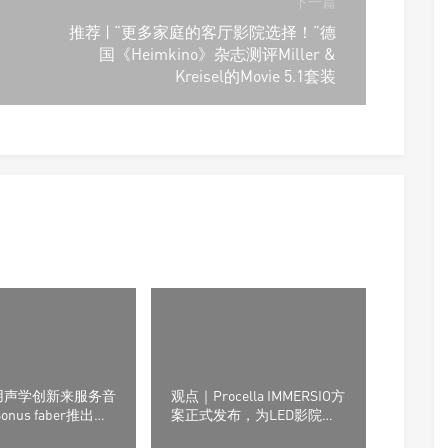
下一篇
推荐 | “更多家庭的客厅影院选择！”德
国《Heimkino》杂志测评Miller &
Kreisel的Movie 5.1套装
用声学创新来服务音
观点｜Procella IMMERSIO方
onus faber推出了
案正式发布，为LED影院重
mpica G3系列音箱
新设计声音系统