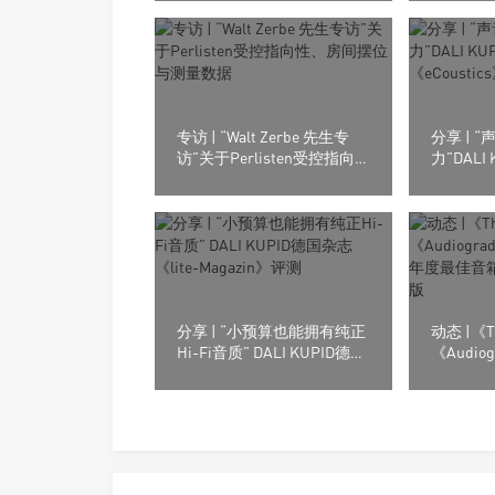
专访 | “Walt Zerbe 先生专
分享 | 
访”关于Perlisten受控指向
力”DALI
性、房间摆位与测量数据
《eCous
分享 | “小预算也能拥有纯正
动态 |《T
Hi-Fi音质” DALI KUPID德国
《Audi
杂志《lite-Magazin》评测
体2025
Perlist