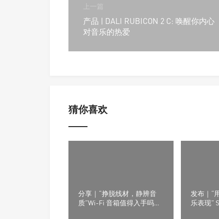
上一篇
产品 | DALI RUBICON 2 C: 唤醒你内心
对音乐的热爱
猜你喜欢
分享｜“挣脱线材，静辨音
发布｜“
质”Wi-Fi 音箱值得入手吗？
乐表现” S
小白选购干货汇总
全新的Oly