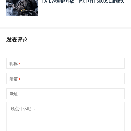
HA-L7A解码耳放一体机+YH-5000SE旗舰头
戴式耳机
发表评论
昵称
*
邮箱
*
网址