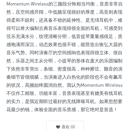
Momentum Wireless的三频段分怖相当均衡，音质非常自
然，且空间感开阔，中低频呈现很好的厚度，高音则表现
得柔和不鋭利，还具备不错的延伸性。是无绵耳机中，难
得可以将大编制古典音乐表现得很全面的耳机，可感受到
弦乐充满水分，纹理清晰分明，低音提琴重量感很足，质
感饱满而深沉，动态效果也很不错，能营造出恢弘大器的
音乐气势。同时演奏厅的空间残响也表现得很立体、很自
然，乐器之间主从分明，小提琴的形体在庞大的乐团编制
下依然非常突出，条细、密度很高，种种擦弦、颤音的演
奏细节皆很细腻，当演奏进入白热化的阶段也不会有飙耳
的状况，高频始终圆润自然。我认为Momentum Wireless
不仅作工精致、功能丰富，音质表现甚至有媲美有线耳机
的实力，是我近期听过最好的无线降噪耳机。如果您想要
花最少的钱，体验全面的音乐质感，那它绝对是首选！
喜欢
(
0
)