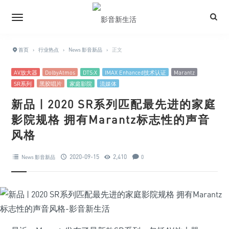
首页
›
行业热点
›
News 影音新品
›
正文
AV放大器
DolbyAtmos
DTS:X
IMAX Enhanced技术认证
Marantz
SR系列
黑胶唱片
家庭影院
流媒体
新品 | 2020 SR系列匹配最先进的家庭
影院规格 拥有Marantz标志性的声音
风格
2020-09-15
2,410
News 影音新品
0