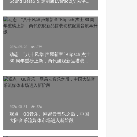
Sound Beta5 & 定制版Eversolo艾索洛
Play音响组合
2026-05-20
679
动态｜”八十风华 声耀新章“Klipsch 杰士
80 周年重磅上新，两代旗舰新品搭载硬
核配置音质再升级
2026-05-31
626
观点｜QQ音乐、网易云音乐之后，中国
大陆音乐流媒体市场进入新阶段