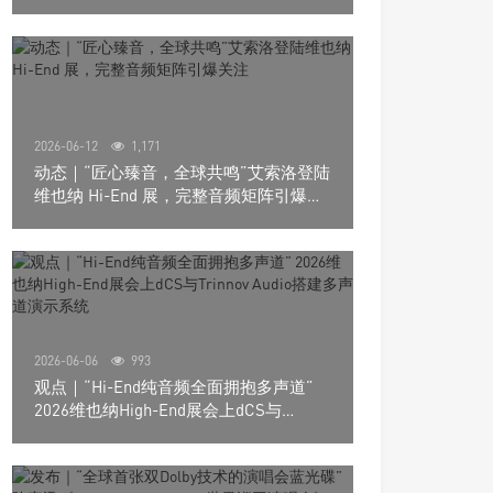
道极致影院
2026-06-12
1,171
动态｜“匠心臻音，全球共鸣”艾索洛登陆
维也纳 Hi-End 展，完整音频矩阵引爆关
注
2026-06-06
993
观点｜“Hi-End纯音频全面拥抱多声道”
2026维也纳High-End展会上dCS与
Trinnov Audio搭建多声道演示系统