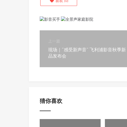
喜欢
(
0
)
上一篇
现场｜“感受新声音” 飞利浦影音秋季新
品发布会
猜你喜欢