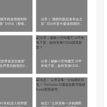
“兼顾手机使用便利性
分享｜“拥挤的新品发布会之
” SIVGA（斯唯
后” 2026年至今最值得期待
0平头耳塞
的8款耳机产品
把世界装进实验室”
分享｜破解小空间魔咒 20平
全声景实验室的20
米地下室，如何变身CEDIA
路，冲击世界一流
获奖影院？
室！
“TWS耳机进入母带级
动态 | “让所花每一分钱都听