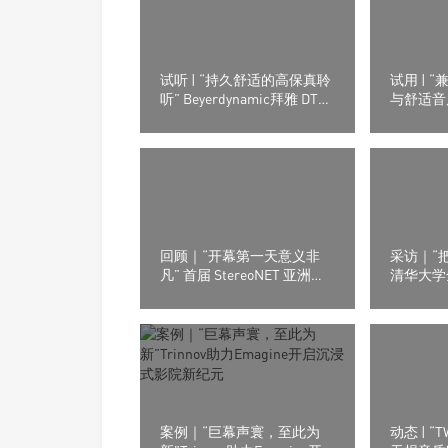
试听 | “持久舒适的高保真聆
试用 | 
听” Beyerdynamic拜雅 DT
与舒适音质
30 IE 入耳式监听耳机
嘉）M26
回顾｜“开幕第一天意义非
采访｜“
凡” 首届 StereoNET 亚洲高
清华大学
级音响及视听展
年进化之
声学实验
案例｜“巨幕声寰，至此为
动态 | 