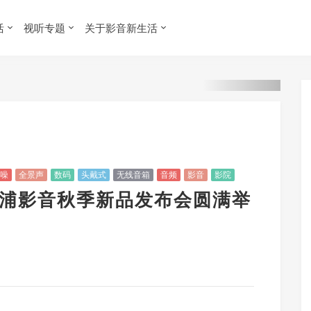
活
视听专题
关于影音新生活
噪
全景声
数码
头戴式
无线音箱
音频
影音
影院
飞利浦影音秋季新品发布会圆满举