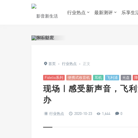
行业热点
最新测评
乐享生
首页
›
行业热点
›
正文
Fidelio系列
便携式收音机
耳机
飞利浦
光盘
降
现场 | 感受新声音，
办
行业热点
2020-10-23
1,644
0