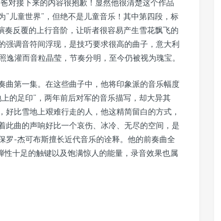
爸爸对接下来的内容很抱歉！显然他很清楚这个作品
为“儿童世界”，但绝不是儿童音乐！其中第四段，标
错演奏反覆的上行音阶，让听者很容易产生雪花飘飞的
的强调音符间浮现，是技巧要求很高的曲子，意大利
96）照逸灌而音粒晶莹，节奏分明，至今仍被视为瑰宝。
前奏曲第一集。在这些曲子中，他将印象派的音乐幅度
地上的足印”，两年前后对军的音乐描写，却大异其
，好比雪地上艰难行走的人，他这精简留白的方式，
着此曲的声响好比一个哀伤、冰冷、无尽的空间，是
保罗-杰可布斯擅长近代音乐的诠释。他的前奏曲全
明他灵巧弾性十足的触键以及饱满惊人的能量，录音效果也属