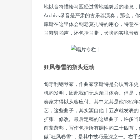
地以音符描绘马匹经过雪地驰骋后的喘息，
Archivs录音是严肃的古乐器演奏，那么
库斯在这里体会到老莫扎特的用心，特意在
马鞭劈啪声，还包括马嘶，犬吠的实境音效
狂风卷雪的指头运动
匈牙利钢琴家，作曲家李斯特是公认音乐史
机的发明，因此我们无从亲耳体会。但是，
奏家才得以从容应付。其中尤其是他1852
艺，这些曲子，其实源自他十五岁就发表的
扩张、修改。最后定稿的这组曲子，许多当
前辈萧邦，写作包括所有调性的二十四首，
做“狂风卷雪”，是其中技巧最深之一。右