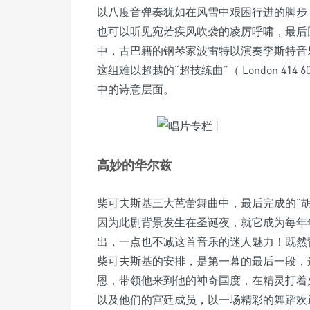
以八度音弹奏犹如在风雪中艰困行进的脚步
也可以听见宛若疾风吹袭的凌厉呼啸，最后
中，古巴籍的钢琴家波雷特以演奏李斯特音
这组难以超越的“超技练曲”（ London 4
中的诗意层面。
高妙的华尔兹
柴可夫斯基三大芭蕾舞曲中，最后完成的“
因为此剧背景发生在圣诞夜，就它成为每年
出，一点也不减这首音乐的迷人魅力！既然
柴可夫斯基的安排，是第一幕的最后一段，
恩，带领他来到他的神奇国度，在精灵打着
以及他们的宫廷成员，以一场精彩的舞蹈欢