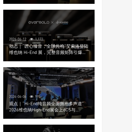
道极致影院
2026-06-12
1,172
动态｜“匠心臻音，全球共鸣”艾索洛登陆
维也纳 Hi-End 展，完整音频矩阵引爆关
注
2026-06-06
995
观点｜“Hi-End纯音频全面拥抱多声道”
2026维也纳High-End展会上dCS与
Trinnov Audio搭建多声道演示系统