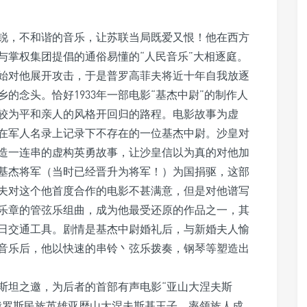
锐，不和谐的音乐，让苏联当局既爱又恨！他在西方
与掌权集团提倡的通俗易懂的“人民音乐”大相逐庭。
开始对他展开攻击，于是普罗高菲夫将近十年自我放逐
的念头。恰好1933年一部电影“基杰中尉”的制作人
较为平和亲人的风格开回归的路程。电影故事为虚
在军人名录上记录下不存在的一位基杰中尉。沙皇对
造一连串的虚构英勇故事，让沙皇信以为真的对他加
基杰将军（当时已经晋升为将军！）为国捐驱，这部
夫对这个他首度合作的电影不甚满意，但是对他谱写
乐章的管弦乐组曲，成为他最受还原的作品之一，其
日交通工具。剧情是基杰中尉婚礼后，与新婚夫人愉
音乐后，他以快速的串铃丶弦乐拨奏，钢琴等塑造出
森斯坦之邀，为后者的首部有声电影“亚山大涅夫斯
俄罗斯民族英雄亚歴山大涅夫斯基王子，率领族人成