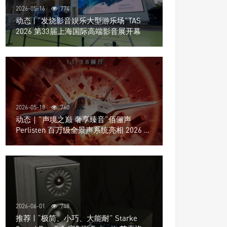
2026-05-16
774
动态 | “发烧影音娱乐大型游乐场”TAS
2026 第33届上海国际高端影音展开幕
2026-05-18
760
动态｜”声境之巅 奢享臻音”佰俪声
Perlisten 百万级全景声系统亮相 2026 北
京国际音响展
2026-06-01
748
推荐 | “极简、小巧、大能耐” Starke