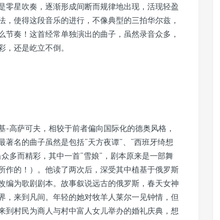
是零星吹奏，逐渐形成间断而规律地出现，活现轻盈
法，使得这段音乐的进行，不像典型的三拍华尔兹，
么节奏！这首经常单独演出的曲子，虽然录音众多，
）光彩，还是屹立不倒。
基-高萨可夫，相较于前者偏向国际化的德奥风格，
著名的曲子虽然是包括“天方夜谭”、“西班牙绮想
众多而精彩，其中一首“雪娘”，剧本原来是一部舞
所作的！）。他读了两次后，深受其中植基于俄罗斯
改编为歌剧剧本。故事叙说远古的俄罗斯，春天女神
界，来到凡间。年轻的她对牧羊人莱尔一见钟情，但
来到村民为商人与村中富人女儿举办的婚礼庆典，想