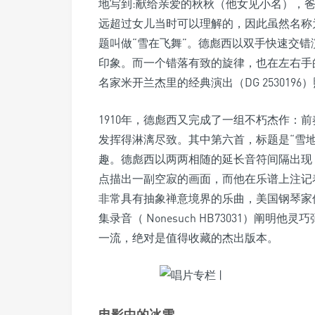
地写到:献给亲爱的秋秋（他女见小名），
远超过女儿当时可以理解的，因此虽然名称
题叫做“雪在飞舞”。德彪西以双手快速交
印象。而一个错落有致的旋律，也在左右手
名家米开兰杰里的经典演出（DG 25301
1910年，德彪西又完成了一组不朽杰作：
发挥得淋漓尽致。其中第六首，标题是“雪
趣。德彪西以两两相随的延长音符间隔出现
点描出一副空寂的画面，而他在乐谱上注记
非常具有抽象禅意境界的乐曲，美国钢琴家
集录音（ Nonesuch HB73031）阐
一流，绝对是值得收藏的杰出版本。
电影中的冰雪