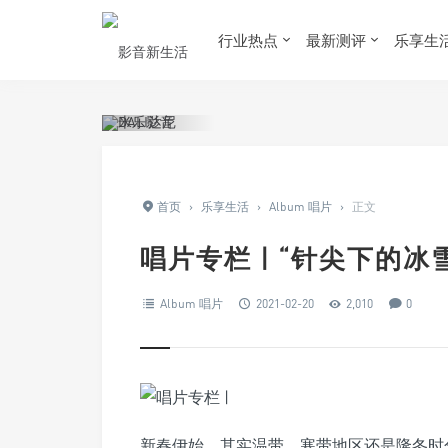
行业热点
最新测评
乐享生
首页
›
乐享生活
›
Album 唱片
›
正文
唱片专栏 | “针尖下的冰
Album 唱片
2021-02-20
2,010
0
新春伊始，其实温带，寒带地区还是隆冬时