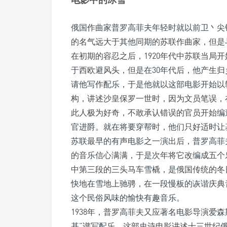
俄国作曲家普罗高菲夫年轻时就以前卫丶尖
的名气远大于其他同期的苏联作曲家，但是
在初期的容忍之后，1920年代中苏联当局
于西欧避风头，但是在30年代后，他产生归乡
请他写作配乐，于是他就以这部电影开始以
构，讲述沙皇保罗一世时，因为文员笔误，
此人极为好奇，不敢承认错误的官员开始编
官进爵。就在将要穿帮时，他们只好适时让
苏联最早的有声电影之一演出后，普罗高菲
的音乐信心满满，于是次年将它改编成五个
中第三段的三头马车雪橇，是俄国传统的冬
快地在雪地上驰骋，在一段慢板的诙谐庆典
这个民俗风味的愉快有趣音乐。
1938年，普罗高菲夫又应著名电影导演爱
基”谱写配乐。这部史诗电影讲述十三世纪