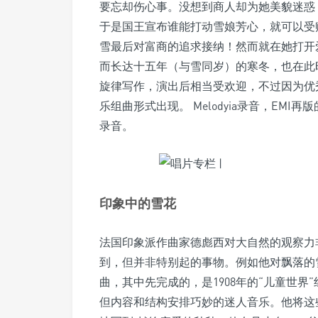
要忘却伤心事。没想到商人却为她美貌迷惑
于是国王宣布谁能打动雪娘芳心，就可以受
雪最后对富商的追求接纳！然而就在她打开
而长达十五年（与雪同岁）的寒冬，也在此
旋律写作，演出后相当受欢迎，不过因为优
乐组曲形式出现。 Melodyia录音，EMI再
录音。
印象中的雪花
法国印象派作曲家德彪西对大自然的观察力
到，但并非特别起的事物。例如他对飘落的
曲，其中先完成的，是1908年的“儿童世
但内容和结构安排巧妙的迷人音乐。他将这