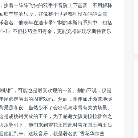
，接着一阵阵飞快的双手半音阶上下琶音，不用解释
回归宁静的乐段，好像整个世界都埋没在皑皑白雪
乐著名。他晚年在迪卡录??制的李斯特系列中，包括
14 601-1）不但技巧游刃有余，更能充裕展现李斯特音乐
胡桃钳”，可能也是最受欢迎的一首。别的不说，仅是
年尾必定演出的固定戏码。然而，即使如此频繁地演
背景是冬夜，当然少不了会出现与冰雪有关的场景。
这是胡桃钳变成的王子，为了感谢女孩克拉拉救命之
火炬导引下，他们来到雪花王国此时雪花国王与王后
迎他们到来。这段音乐，就是著名的“雪花华尔兹”，