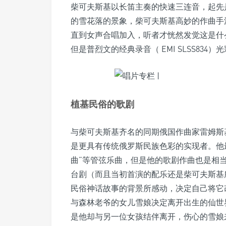
柴可夫斯基以长笛主奏的快速三连音，起先
的雪花落的景象，柴可夫斯基高妙的作曲手
直到女声合唱加入，听者才恍然发觉这是什
但是普烈文的经典录音（ EMI SLSS834
植基民俗的歌剧
与柴可夫斯基齐名的同期俄国作曲家雷姆斯
是更具有传统俄罗斯民族色彩的实现者。他最
曲”等管弦乐曲，但是他的歌剧作曲也是相当
台剧（而且当初首演的配乐还是柴可夫斯基
民俗神话故事的背景所感动，决定自己将它
与森林老爷的女儿雪娘决定离开出生的仙世
是他却与另一位女孩结伴离开，伤心的雪娘