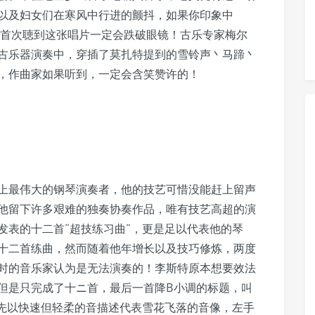
以及妇女们在寒风中行进的颤抖，如果你印象中
，你首次聴到这张唱片一定会跌破眼镜！古乐专家梅尔
古乐器演奏中，穿插了莫扎特提到的雪铃声丶马蹄丶
，作曲家如果听到，一定会含笑赞许的！
上最伟大的钢琴演奏者，他的技艺可惜没能赶上留声
他留下许多艰难的独奏协奏作品，唯有技艺高超的演
年发表的十二首“超技练习曲”，更是足以代表他的琴
十二首练曲，然而随着他年增长以及技巧修炼，两度
时的音乐家认为是无法演奏的！李斯特原本想要效法
但是只完成了十ニ首，最后一首降B小调的标题，叫
手先以快速但轻柔的音描述代表雪花飞落的音像，左手