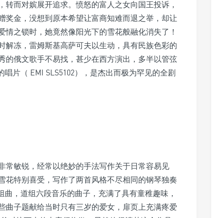
，转而对嫔展开追求。愤怒的富人之女向国王投诉，
赠奖金，没想到原本希望让富商知难而退之举，却让
爱情之锁时，她竟然像阳光下的雪花般融化消失了！
时解冻，雷姆斯基高萨可夫以生动，具有民族色彩的
秀的俄文歌手不易找，甚少在西方演出，多半以管弦
版的唱片（ EMI SLS5102），是杰出而极为罕见的全剧
非常敏锐，经常以绝妙的手法写作关于日常容易见
雪花特别喜受，写作了两首风格不尽相同的钢琴独奏
界”组曲，道组六段音乐的曲子，充满了具有童稚趣味，
些曲子题献给当时只有三岁的爱女，扉页上充满疼爱