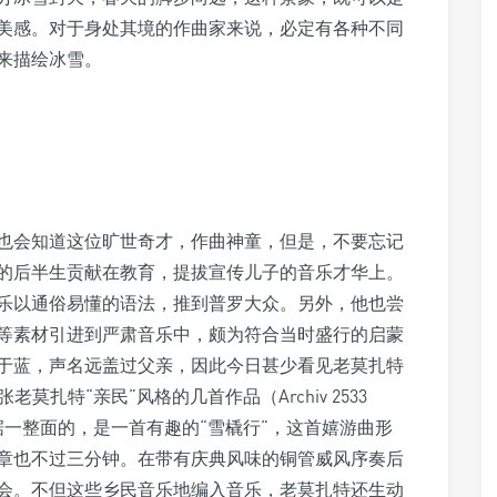
美感。对于身处其境的作曲家来说，必定有各种不同
来描绘冰雪。
也会知道这位旷世奇才，作曲神童，但是，不要忘记
的后半生贡献在教育，提拔宣传儿子的音乐才华上。
乐以通俗易懂的语法，推到普罗大众。另外，他也尝
等素材引进到严肃音乐中，颇为符合当时盛行的启蒙
于蓝，声名远盖过父亲，因此今日甚少看见老莫扎特
老莫扎特“亲民”风格的几首作品（Archiv 2533
据一整面的，是一首有趣的“雪橇行”，这首嬉游曲形
章也不过三分钟。在带有庆典风味的铜管威风序奏后
会。不但这些乡民音乐地编入音乐，老莫扎特还生动