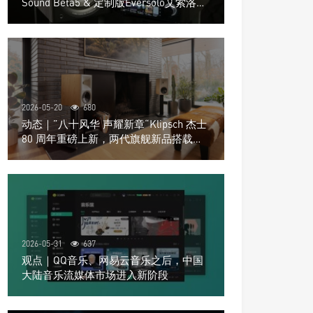
Sound Beta5 & 定制版Eversolo艾索洛
Play音响组合
2026-05-20
680
动态｜”八十风华 声耀新章“Klipsch 杰士
80 周年重磅上新，两代旗舰新品搭载硬
核配置音质再升级
2026-05-31
637
观点｜QQ音乐、网易云音乐之后，中国
大陆音乐流媒体市场进入新阶段