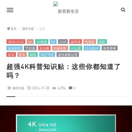
首页
›
视听专题
›
正文
3840×2160
4K
4K电视
8K
UHD
超高清
电视剧
电影
家庭影院
节目源
蓝光碟
拍摄电影
什么是
什么是4K
体育赛事
音乐
影音
影院
综艺节目
最佳观看位置
超强4K科普知识贴：这些你都知道了
吗？
2014-11-30
4,094
视听专题
0