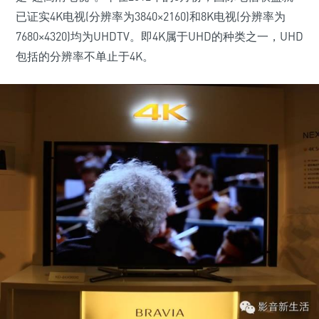
已证实4K电视(分辨率为3840×2160)和8K电视(分辨率为
7680×4320)均为UHDTV。即4K属于UHD的种类之一，UHD
包括的分辨率不单止于4K。