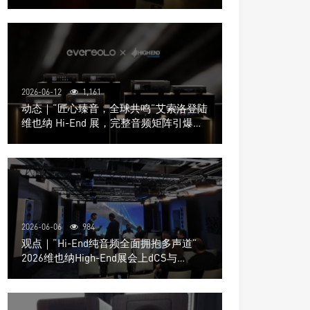
道极致影院
2026-06-12
1,161
动态｜“匠心臻音，全球共鸣”艾索洛登陆
维也纳 Hi-End 展，完整音频矩阵引爆关
注
2026-06-06
984
观点｜“Hi-End纯音频全面拥抱多声道”
2026维也纳High-End展会上dCS与
Trinnov Audio搭建多声道演示系统