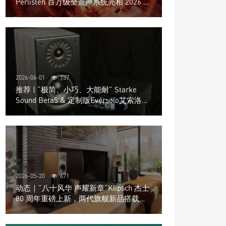
Perlisten 百万级全景声系统亮相 2026 北
京国际音响展
2026-06-01
737
推荐 | “极简、小巧、大能耐” Starke
Sound Beta5 & 定制版Eversolo艾索洛
Play音响组合
2026-05-20
671
动态｜”八十风华 声耀新章“Klipsch 杰士
80 周年重磅上新，两代旗舰新品搭载硬
核配置音质再升级