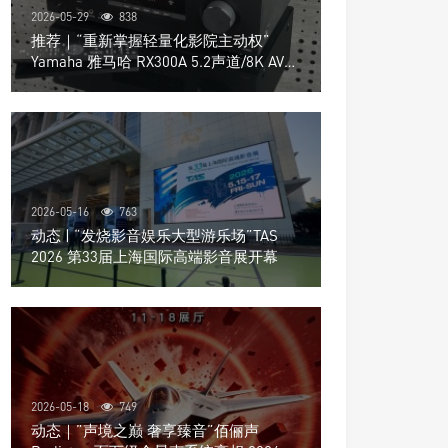
2026-05-29
838
推荐｜“重新掌握轻量化影院主动权”
Yamaha 雅马哈 RX300A 5.2声道/8K AV放
大器
2026-05-16
763
动态 | “发烧影音娱乐大型游乐场”TAS
2026 第33届上海国际高端影音展开幕
2026-05-18
749
动态｜”声境之巅 奢享臻音”佰俪声