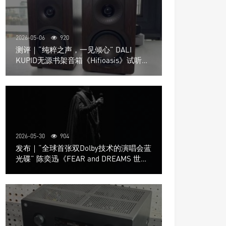
2026-05-06
920
测评｜“纯粹之声，一见倾心” DALI
KUPID无源书架音箱《Hifioasis》试听测
评
2026-05-30
904
发布｜“全球首张双Dolby技术的演唱会蓝
光碟” 陈奕迅《FEAR and DREAMS 世界
巡回演唱会》4K UHD BD新品发布会