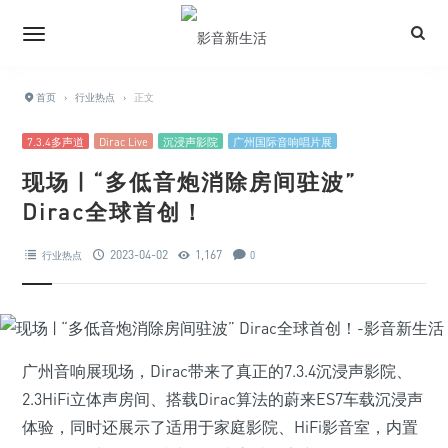
首页
›
行业热点
›
正文
7.3.4多声道
Dirac Live
沉浸声影院
广州国际音响唱片展
现场 | “多低音炮消除房间驻波”
Dirac全球首创！
2023-04-02
1,167
行业热点
0
广州音响展现场，Dirac带来了真正的7.3.4沉浸声影院、
2.3HiFi立体声房间、搭载Dirac算法的蔚来ES7车载沉浸声
体验，同时还展示了适用于家庭影院、HiFi影音室，内置