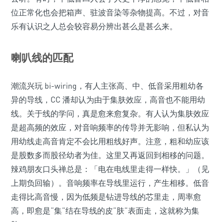
位正常化也会把箱声、驻波音染等杂物提高。不过，对音
乐有认识之人总会较容易分辨出甚么是甚么来。
喇叭线的匹配
潮流兴玩 bi-wiring，有人主张高、中、低音采用粗幼各
异的导线，CC 潘却认为由于集肤效应，高音也不能用幼
线。关于线的学问，真是愈来愈复杂。有人认为集肤效应
是超高频的效应，对音响频率的传导并无影响，但私认为
用幼线走高音肯定不会比用粗线好声。注意，粗和幼应该
是股数多而股径幼者为佳。这里又再返回到相移的问题。
辣鸡朋友口头禅总是：「电在电线里走得一样快。」（见
上期负回输）。音响频率在导线里运行，产生相移。低音
走得比高音慢，因为低频是钻进导线的芯里走，周率愈
高，即愈是“集”结在导线的皮“肤”表面走，这就称为集