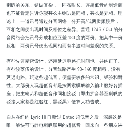
喇叭的关系，错纵复杂，一匹布咁长。连超低音的制造商
也不能肯定告诉你驳甚么主喇叭是同相，甚么是异相。理
论上，一道讯号通过分音网络，分开高/低两瓣频段后，
互相之间便出现时间及相位之差异。普通 12dB / Oct 的分
音网络会把讯号分成相位互差 180 度的两份。把其中一份
反相，两份讯号便出现同相而有半波时间差误的关系。
有些先进精密设计，还用延迟电路把时间也一并纠正了。
有些较落伍的设计，分音线路产生 90~140 度相移，没有
延迟电路。玩这些超低音，便需要较多的常识、经验和耐
性。大部份人玩超低音都是按图索骥般输入输出驳好各插
座，把主喇叭和超低音作同相接驳（即由扩音器至喇叭的
驳接大家都是红驳红，黑驳黑）便算大功告成。
自从在纽约 Lyric Hi Fi 听过 Entec 超低音之后，深感这是
唯一够快可与静电喇叭联用的超低音，回来向一些朋友讲