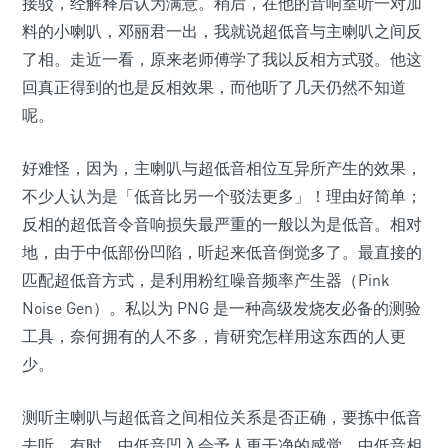
接驳，经解释后认为满意。稍后，在他的音响室听一对加
料的小喇叭，邓丽君一出，我就说超低音与主喇叭之间反
了相。走近一看，原来老师傅学了我以反相方式驳。他这
回真正得到的也是反相效果，而他听了几天仍然不知道
呢。
好难怪，因为，主喇叭与超低音相位互异所产生的效果，
不少人认为是「低音比另一个驳法更多」！理由好简单；
反相的超低音令音响损失最严重的一般以为是低音。相对
地，由于中低部份凹陷，听起来低音倒觉多了。最直接的
匹配超低音方式，是利用粉红噪音频率产生器（Pink
Noise Gen）。私以为 PNG 是一种高级发烧友必备的测验
工具，奈何拥有的人不多，肯研究怎样用这东西的人更
少。
测听主喇叭与超低音之间相位关系是否正确，要拣中低音
去听。有时，中低音凹入会予人更干净的感觉，中低音相