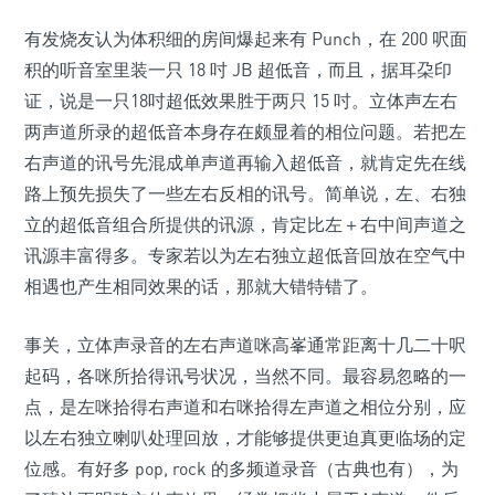
有发烧友认为体积细的房间爆起来有 Punch，在 200 呎面
积的听音室里装一只 18 吋 JB 超低音，而且，据耳朶印
证，说是一只18吋超低效果胜于两只 15 吋。立体声左右
两声道所录的超低音本身存在颇显着的相位问题。若把左
右声道的讯号先混成单声道再输入超低音，就肯定先在线
路上预先损失了一些左右反相的讯号。简单说，左、右独
立的超低音组合所提供的讯源，肯定比左＋右中间声道之
讯源丰富得多。专家若以为左右独立超低音回放在空气中
相遇也产生相同效果的话，那就大错特错了。
事关，立体声录音的左右声道咪高峯通常距离十几二十呎
起码，各咪所拾得讯号状况，当然不同。最容易忽略的一
点，是左咪拾得右声道和右咪拾得左声道之相位分别，应
以左右独立喇叭处理回放，才能够提供更迫真更临场的定
位感。有好多 pop, rock 的多频道录音（古典也有），为