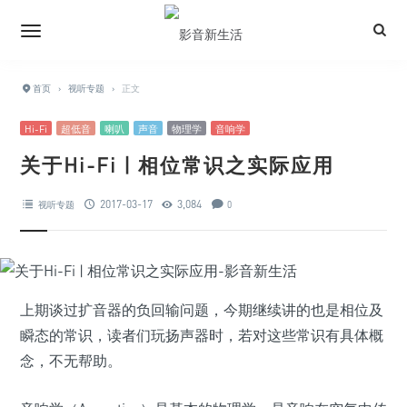
首页
›
视听专题
›
正文
Hi-Fi
超低音
喇叭
声音
物理学
音响学
关于Hi-Fi | 相位常识之实际应用
2017-03-17
3,084
视听专题
0
上期谈过扩音器的负回输问题，今期继续讲的也是相位及
瞬态的常识，读者们玩扬声器时，若对这些常识有具体概
念，不无帮助。