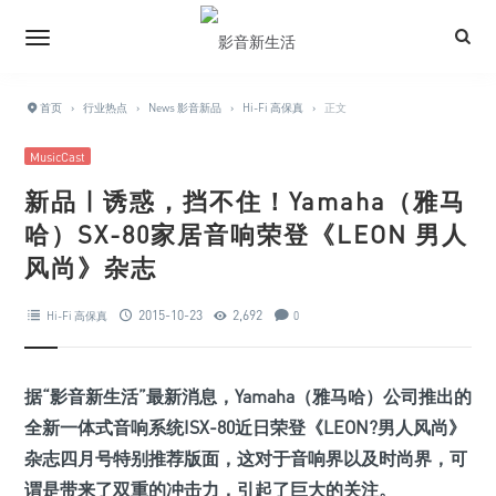
首页
›
行业热点
›
News 影音新品
›
Hi-Fi 高保真
›
正文
MusicCast
新品 | 诱惑，挡不住！Yamaha（雅马
哈）SX-80家居音响荣登《LEON 男人
风尚》杂志
2015-10-23
2,692
Hi-Fi 高保真
0
据“影音新生活”最新消息，Yamaha（雅马哈）公司推出的
全新一体式音响系统ISX-80
近日荣登《LEON?男人风尚》
杂志四月号特别推荐版面，这对于音响界以及时尚界，可
谓是带来了双重的冲击力，引起了巨大的关注。