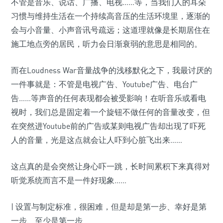
不管是音乐、说话、广播、电视……等，当我们人的耳朵
习惯与维持生活在一个持续高音压的生活环境里，逐渐的
会与小音量、小声音讯号疏远；这道理就像是长期居住在
施工地点旁的居民，听力会日渐衰弱的意思是相同的。
而在Loudness War音量战争的浅移默化之下，我最讨厌的
一件事就是：不管是电视广告、Youtube广告、电台广
告……等声音的任何表现都会被受影响！在听音乐或看电
视时，我们总是固定着一个旋钮不做任何的音量改变，但
在突然进Youtube前的广告或某则电视广告却出现了吓死
人的音量，光是这点就会让人吓到心脏飞出来……
这点真的是会突然让身心吓一跳，长时间累积下来真得对
听觉系统而言不是一件好现象……
| 设置与制定标准，很困难，但是却是第一步、幸好是第
一步、至少是第一步