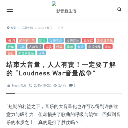
首页
›
乐享生活
›
Music 音乐
›
正文
Hi-Fi
爱乐新生活
唱片
发烧音乐
发烧音响
高保真
高保真音乐
歌单
古典
古典音乐
鉴赏
经典
推荐
音乐
音乐推荐
音响
影音
影音新生活
珍藏
结束大音量，人人有责！一定要了解
的 “Loudness War音量战争”
2015-10-22
2,495
Music 音乐
0
“短期的利益之下，音乐的大音量化也许可以得到许多注
意力与吸引力，但却损失了歌曲的呼吸与韵律；回归到音
乐的本质之上，真的是打了胜仗吗？”