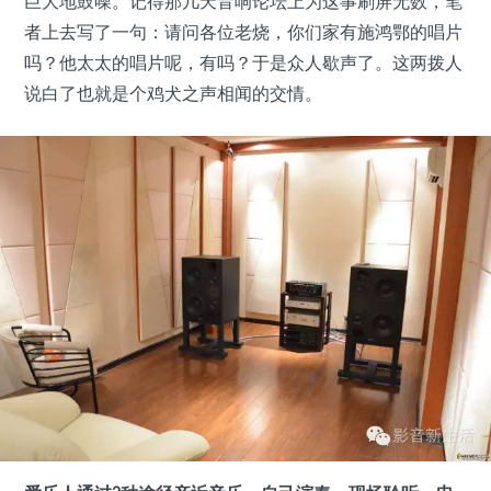
巨大地鼓噪。记得那几天音响论坛上为这事刷屏无数，笔
者上去写了一句：请问各位老烧，你们家有施鸿鄂的唱片
吗？他太太的唱片呢，有吗？于是众人歇声了。这两拨人
说白了也就是个鸡犬之声相闻的交情。