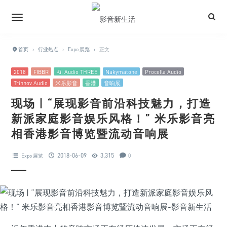
首页
›
行业热点
›
Expo 展览
›
正文
2018
FIBBR
Kii Audio THREE
Nakymatone
Procella Audio
Trinnov Audio
米乐影音
香港
音响展
现场 | “展现影音前沿科技魅力，打造
新派家庭影音娱乐风格！” 米乐影音亮
相香港影音博览暨流动音响展
2018-06-09
3,315
Expo 展览
0