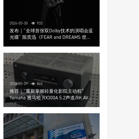
2026-05-30
933
发布｜“全球首张双Dolby技术的演唱会蓝
光碟” 陈奕迅《FEAR and DREAMS 世界
巡回演唱会》4K UHD BD新品发布会
2026-05-29
845
推荐｜“重新掌握轻量化影院主动权”
Yamaha 雅马哈 RX300A 5.2声道/8K AV放
大器