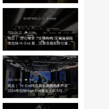
道极致影院
2026-06-12
1,166
动态｜“匠心臻音，全球共鸣”艾索洛登陆
维也纳 Hi-End 展，完整音频矩阵引爆关
注
2026-06-06
988
观点｜“Hi-End纯音频全面拥抱多声道”
2026维也纳High-End展会上dCS与
Trinnov Audio搭建多声道演示系统