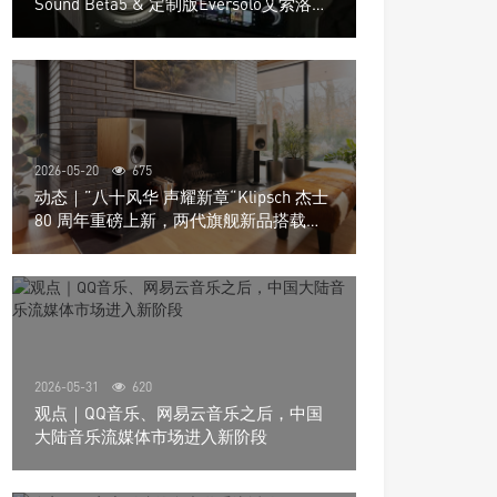
Sound Beta5 & 定制版Eversolo艾索洛
Play音响组合
2026-05-20
675
动态｜”八十风华 声耀新章“Klipsch 杰士
80 周年重磅上新，两代旗舰新品搭载硬
核配置音质再升级
2026-05-31
620
观点｜QQ音乐、网易云音乐之后，中国
大陆音乐流媒体市场进入新阶段