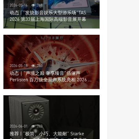
2026-05-16
768
动态 | “发烧影音娱乐大型游乐场”TAS
2026 第33届上海国际高端影音展开幕
2026-05-18
753
动态｜”声境之巅 奢享臻音”佰俪声
Perlisten 百万级全景声系统亮相 2026 北
京国际音响展
2026-06-01
743
推荐 | “极简、小巧、大能耐” Starke