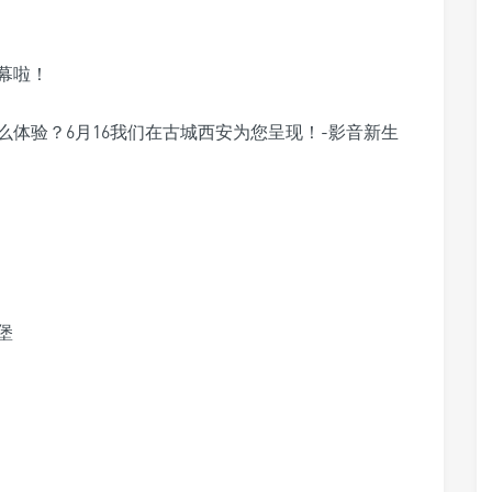
幕啦！
堡