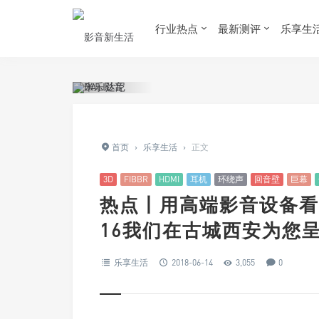
行业热点
最新测评
乐享生
首页
›
乐享生活
›
正文
3D
FIBBR
HDMI
耳机
环绕声
回音壁
巨幕
热点丨用高端影音设备看
16我们在古城西安为您
乐享生活
2018-06-14
3,055
0