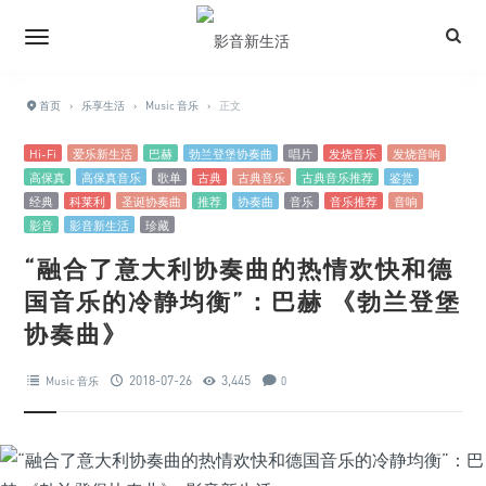
首页
›
乐享生活
›
Music 音乐
›
正文
Hi-Fi
爱乐新生活
巴赫
勃兰登堡协奏曲
唱片
发烧音乐
发烧音响
高保真
高保真音乐
歌单
古典
古典音乐
古典音乐推荐
鉴赏
经典
科莱利
圣诞协奏曲
推荐
协奏曲
音乐
音乐推荐
音响
影音
影音新生活
珍藏
“融合了意大利协奏曲的热情欢快和德
国音乐的冷静均衡”：巴赫 《勃兰登堡
协奏曲》
2018-07-26
3,445
Music 音乐
0