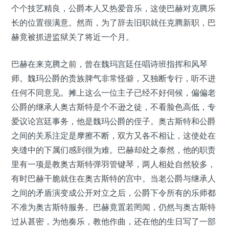
个个技艺精良，公爵本人又热爱音乐，这使巴赫对克腾乐
长的位置很满意。然而，为了辞去旧职就任克腾新职，巴
赫竟被抓进监狱关了将近一个月。
巴赫在来克腾之前，曾在魏玛宫廷任唱诗班指挥和风琴
师。魏玛公爵的贵族脾气非常怪僻，又独断专行，听不进
任何不同意见。摊上这么一位主子已经不好伺候，偏偏老
公爵的继承人奥古斯特是个不逊之徒，不看脸色高低，专
爱议论宫廷事务，他是魏玛公爵的侄子。奥古斯特和公爵
之间的关系注定是摩擦不断，双方又各不相让，这使处在
夹缝中的下属们感到很为难。巴赫却处之泰然，他的职责
里有一项是教奥古斯特弹羽管键琴，两人相处自然较多，
有时巴赫干脆就住在奥古斯特的宫中。当老公爵与继承人
之间的矛盾演变成公开对立之后，公爵下令所有的乐师都
不准为奥古斯特服务。巴赫竟置若罔闻，仍然与奥古斯特
过从甚密，为他奏乐，教他作曲，还在他的生日写了一部