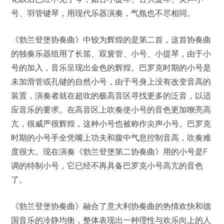
号、羽管键琴，用现代乐器演奏，气氛也不尽相同。
《勃兰登堡协奏曲》中较为辉煌的是第二首，这首协奏曲
的独奏乐器组用了长笛、双簧管、小号、小提琴，由于小
号的加入，音乐呈现出金色的辉煌。巴罗克时期的小号是
未加滑管或孔键的自然小号，由于号身上没有改变音高的
装置，演奏者就在超吹的极高音区寻找更多的泛音，以适
应音乐的要求。在高音区上吹奏使小号的音色更加嘹亮高
亢，很威严很辉煌，这种小号也被称作尖声小号。巴罗克
时期的小号手全凭嘴上功夫和腹中气息控制音高，吹奏难
度很大。现在演奏《勃兰登堡第二协奏曲》用的小号是F
调的特制小号，它已经不再具备巴罗克小号高亢的音色
了。
《勃兰登堡协奏曲》融合了意大利协奏曲的热情欢快和德
国音乐的冷静均衡，整体表现出一种理性与欢乐向上的人