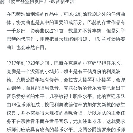
在巴赫浩如烟海的作品中，可以找到除歌剧之外的任何曲
体，协奏曲也是其中的重要组成部分。巴赫的存世作品有
一千多部，协奏曲仅占21首，数量并不算丰饶，但是列举
巴赫的代表作，即使把目录压缩到很短，《勃兰登堡协奏
曲》也会赫然在目。
1717年到1723年之间，巴赫在克腾的小宫廷里担任乐长。
克腾是一个没落的小城邦，领主是有王储身份的利奥波
德。克腾公爵年轻有修养，会拉古大提琴和小提琴，会弹
古钢琴，而且能唱男低音。克腾公爵的音乐素养已超出了
音乐爱好者的水平，几乎够得上职业水平。他的宫廷乐队
由18位乐师组成，按照利奥波德信奉的加尔文新教的教堂
仪典，并不需要很大规模的圣咏合唱，所以乐队的主要任
务不在宗教音乐而在世俗音乐，尤其注重器乐，这就要求
乐师们应该具有较高的器乐水平。克腾公爵搜罗来的乐师