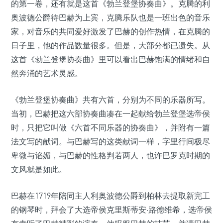
的第一卷，还有就是这首《勃兰登堡协奏曲》。克腾的利
奥波德公爵待巴赫为上宾，克腾乐队也是一班出色的音乐
家，对音乐的共同爱好激发了巴赫的创作热情，在克腾的
日子里，他的作品数量很多。但是，大部分都已遗失。从
这首《勃兰登堡协奏曲》里可以看出巴赫饱满的情绪和自
然奔涌的艺术灵感。
《勃兰登堡协奏曲》共有六首，分别为不同的乐器所写。
当初，巴赫把这六部协奏曲凑在一起献给勃兰登堡选帝侯
时，只把它叫做《六首不同乐器的协奏曲》，并附有一篇
法文写的献词。与巴赫写的这类献词一样，字里行间极尽
卑微与谄媚，与巴赫的性格判若两人，也许巴罗克时期的
文风就是如此。
巴赫在1719年陪同主人利奥波德公爵到柏林去提取新完工
的钢琴时，拜会了大选帝侯克里斯蒂安·路德维希，选帝侯