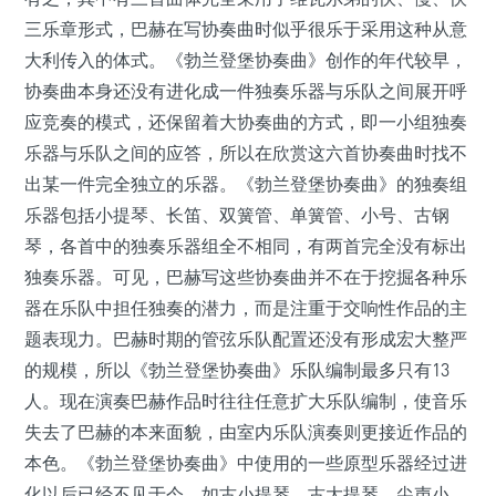
三乐章形式，巴赫在写协奏曲时似乎很乐于采用这种从意
大利传入的体式。《勃兰登堡协奏曲》创作的年代较早，
协奏曲本身还没有进化成一件独奏乐器与乐队之间展开呼
应竞奏的模式，还保留着大协奏曲的方式，即一小组独奏
乐器与乐队之间的应答，所以在欣赏这六首协奏曲时找不
出某一件完全独立的乐器。《勃兰登堡协奏曲》的独奏组
乐器包括小提琴、长笛、双簧管、单簧管、小号、古钢
琴，各首中的独奏乐器组全不相同，有两首完全没有标出
独奏乐器。可见，巴赫写这些协奏曲并不在于挖掘各种乐
器在乐队中担任独奏的潜力，而是注重于交响性作品的主
题表现力。巴赫时期的管弦乐队配置还没有形成宏大整严
的规模，所以《勃兰登堡协奏曲》乐队编制最多只有13
人。现在演奏巴赫作品时往往任意扩大乐队编制，使音乐
失去了巴赫的本来面貌，由室内乐队演奏则更接近作品的
本色。《勃兰登堡协奏曲》中使用的一些原型乐器经过进
化以后已经不见于今，如古小提琴、古大提琴、尖声小