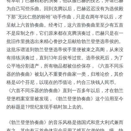
有幸听了巴赫精彩的演奏，他叹服巴赫的技艺，并请巴赫
为自己写些乐曲。回到克腾以后，巴赫迟迟没有为选侯殿
下那“无比仁慈的吩咐”动手作曲，只是在两年半以后，才
呈献上六首协奏曲。经考订，这六首协奏曲里至少有五首
不是应制之作，它们原来都在克腾演奏过，巴赫只是在一
批旧作里挑选出来精心誊抄之后献给勃兰登堡选帝侯的。
这批乐谱送到勃兰登堡选帝侯手里便被束之高阁，从来没
有排练演奏过，直到13年后侯爷过世。选帝侯死后，为了
公平地分割遗产，所有物品都被估价保存，《六首不同乐
器的协奏曲》被划入不重要作曲家一类，归堆论价，其价
格是40个芬尼，以现在的币值论，约合三块钱人民币。
《六首不同乐器的协奏曲》直到一百多年以后，才在勃兰
登堡档案室里被发现，《勃兰登堡协奏曲》这个沿用至今
的标题是19世纪发现手稿时加上去的。
《勃兰登堡协奏曲》的音乐风格是德国式和意大利式兼而
有之，其中有三首曲体完全采用了维瓦尔弟的快、慢、快