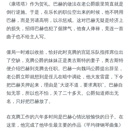
《康塔塔》作为贺礼。巴赫的做法在老公爵眼里简直就是
倒行逆施。于是，在乐长的职位空出来的时候，他不聘用
巴赫，而是另请高明，以示惩戒。这对巴赫无疑是经济上
的损失，招得巴赫也犯了倔脾气，他食人俸禄，竟连一首
曲子也不给主人写。
僵局一时难以收拾，恰好此时克腾的宫廷乐队指挥席位出
了空缺，克腾公爵的妹妹正是奥古斯特的妻子，奥古斯特
便介绍巴赫到克腾去任职。巴赫一向魏玛公爵提出辞呈，
老公爵立即就想到是侄儿在暗中调处，他大发雷霆，下令
把巴赫关押起来，理由是“大逆不道，要求离职”。巴赫自
知无罪，所以也不怕，关了二十多天。公爵知道师出无
名，只好把巴赫放了。
在克腾工作的六年多时间是巴赫心情比较愉快的日子。在
这里，他完成了他毕生最主要的作品《平均律钢琴曲集》