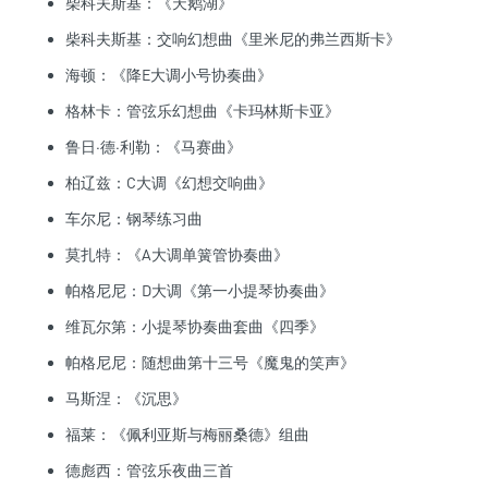
柴科夫斯基：《天鹅湖》
柴科夫斯基：交响幻想曲《里米尼的弗兰西斯卡》
海顿：《降E大调小号协奏曲》
格林卡：管弦乐幻想曲《卡玛林斯卡亚》
鲁日·德·利勒：《马赛曲》
柏辽兹：C大调《幻想交响曲》
车尔尼：钢琴练习曲
莫扎特：《A大调单簧管协奏曲》
帕格尼尼：D大调《第一小提琴协奏曲》
维瓦尔第：小提琴协奏曲套曲《四季》
帕格尼尼：随想曲第十三号《魔鬼的笑声》
马斯涅：《沉思》
福莱：《佩利亚斯与梅丽桑德》组曲
德彪西：管弦乐夜曲三首