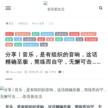
首页
›
乐享生活
›
Music 音乐
›
正文
Hi-Fi
爱乐新生活
唱片
发烧音乐
发烧音响
高保真
高保真音乐
歌单
古典
古典音乐
鉴赏
经典
推荐
协奏曲
音乐
音乐推荐
音响
影音
影音新生活
珍藏
分享 | 音乐，是有组织的音响，这话
精确至极，简练而自守，无懈可击……
2018-07-25
2,973
Music 音乐
0
音乐，是有组织的音响，这话精确至极，简练而自守，无