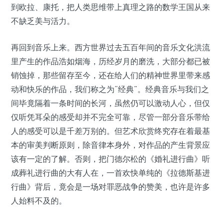
到欧拉、康托，把人类思维带上真理之路的数学王国从来
不缺乏美与活力。
再回到音乐上来。西方世界过去五百年间的音乐文化洪流
里产生的作品浩如烟海，历经岁月的磨洗，大部分都已被
销蚀掉，那些留存至今，还在给人们的精神世界里带来感
动和快乐的作品，我们称之为“经典”。经典音乐与我们之
间毕竟隔着一条时间的长河，虽然仍可以激动人心，但仅
仅听凭耳朵的感受却并不完全可靠，尽管一部分音乐带给
人的感受可以是千差万别的。但艺术欣赏终究存在着最基
本的审美判断原则，除音律本身外，对作品的产生背景应
该有一定的了解。否则，把门德尔松的《婚礼进行曲》听
成葬礼进行曲的大有人在，一首欢快单纯的《拉德斯基进
行曲》背后，竟会是一场对罪恶战争的赞美，也许是许多
人始料不及的。