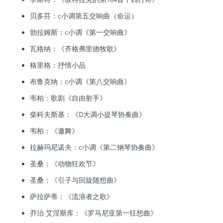
贝多芬：c小调第五交响曲（命运）
勃拉姆斯：c小调《第一交响曲》
瓦格纳：《齐格弗里德牧歌》
格里格：抒情小品
布鲁克纳：c小调《第八交响曲》
韦柏：歌剧《自由射手》
柴科夫斯基：《D大调小提琴协奏曲》
韦柏：《邀舞》
拉赫玛尼诺夫：c小调《第二钢琴协奏曲》
圣桑：《动物狂欢节》
圣桑：《引子与回旋随想曲》
萨拉萨蒂：《流浪者之歌》
乔治·艾涅斯库：《罗马尼亚第一狂想曲》