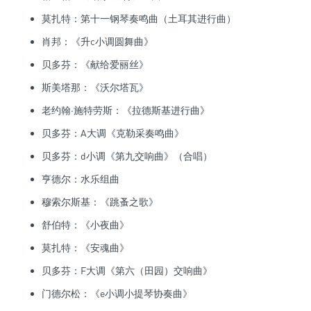
莫扎特：第十一钢琴奏鸣曲（土耳其进行曲）
肖邦：《升c小调圆舞曲》
贝多芬：《献给爱丽丝》
斯美塔那：《沃尔塔瓦》
老约翰·施特劳斯：《拉德斯基进行曲》
贝多芬：A大调《克勒采奏鸣曲》
贝多芬：d小调《第九交响曲》（合唱）
亨德尔：水乐组曲
穆索尔斯基：《跳蚤之歌》
舒伯特：《小夜曲》
莫扎特：《安魂曲》
贝多芬：F大调《第六（田园）交响曲》
门德尔松：《e小调小提琴协奏曲》