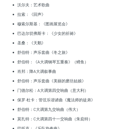
沃尔夫：艺术歌曲
拉索：《回声》
穆索尔斯基：《图画展览会》
巴达尔切弗斯卡：《少女的祈祷》
圣桑：《天鹅》
舒伯特：声乐套曲《冬之旅》
舒伯特：《A大调钢琴五重奏》（鳟鱼）
肖邦：降A大调叙事曲
舒伯特：声乐套曲《美丽的磨坊姑娘》
门德尔松：A大调第四交响曲（意大利）
保罗·杜卡：管弦乐谐谑曲《魔法师的徒弟》
舒伯特：C大调第九交响曲（伟大）
莫扎特：C大调第四十一交响曲（朱庇特）
巴托克：《乐队协奏曲》