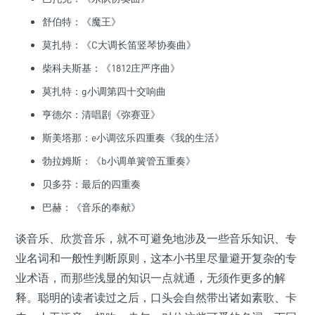
舒伯特：《魔王》
莫扎特：《C大调长笛竖琴协奏曲》
柴科夫斯基：《1812庄严序曲》
莫扎特：g小调第四十交响曲
亨德尔：清唱剧《弥赛亚》
斯美塔那：e小调弦乐四重奏《我的生活》
勃拉姆斯：《b小调单簧管五重奏》
贝多芬：最后的四重奏
巴赫：《音乐的奉献》
谈音乐、欣赏音乐，就不可避免地涉及一些音乐知识、专
业名词和一般性判断原则，这本小书里尽量避开复杂的专
业术语，而那些浅显的知识一点就通，无须作更多的解
释。聪明的读者读过之后，口头会自然带出诸如素歌、卡