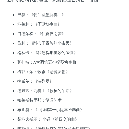
巴赫：《勃兰登堡协奏曲》
科莱利：《圣诞协奏曲》
门德尔松：《仲夏夜之梦》
吕利：《醉心于贵族的小市民》
格林卡：《我记得那美妙的瞬间》
莫扎特：A大调第五小提琴协奏曲
梅耶贝尔：歌剧《恶魔罗勃》
拉威尔：《波列罗》
德彪西：前奏曲《牧神的午后》
帕莱斯特里那：复调艺术
布鲁赫：《g小调第一小提琴协奏曲》
柴科夫斯基：f小调《第四交响曲》
李斯特：《彼特拉克的第104首十四行诗》