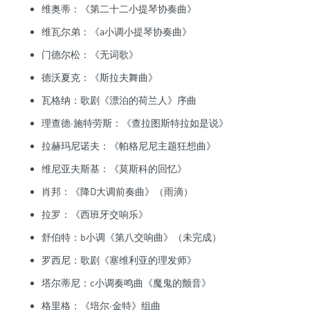
维奥蒂：《第二十二小提琴协奏曲》
维瓦尔弟：《a小调小提琴协奏曲》
门德尔松：《无词歌》
德沃夏克：《斯拉夫舞曲》
瓦格纳：歌剧《漂泊的荷兰人》序曲
理查德·施特劳斯：《查拉图斯特拉如是说》
拉赫玛尼诺夫：《帕格尼尼主题狂想曲》
维尼亚夫斯基：《莫斯科的回忆》
肖邦：《降D大调前奏曲》（雨滴）
拉罗：《西班牙交响乐》
舒伯特：b小调《第八交响曲》（未完成）
罗西尼：歌剧《塞维利亚的理发师》
塔尔蒂尼：c小调奏鸣曲《魔鬼的颤音》
格里格：《培尔·金特》组曲