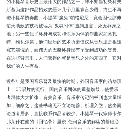
的小提琴音乐史上最伟大的作品之一，殊不知当初柴科夫
斯基为这部作品招致的恶评几个月里寡言少语，终生不再
碰小提琴协奏曲；小提琴“魔鬼”帕格尼尼，竟会因他那神
佑天助般的技巧被诬为“鬼魂附体”遭到迫害，死无葬身之
地；另一些似乎终身与成功和快乐为伴的作曲家如莫扎
特、维瓦尔第，他们经历的艺术折磨仅仅从音乐里是很难
窥其端倪的，而伟大的巴赫终身没有享受到成功的赞誉。
在这些背景里，人们获得的就是音乐之外的东西了，它对
我们的人生有益。
近些年是我国音乐普及最快的时期，外国音乐家的访华演
出、CD唱片的流行、国内音乐团体的重整旗鼓，使爱乐
者群体大大扩张，有关音乐、音乐家传记的书刊也大量增
加，细察之，这些书籍无不立论精辟、析理入微，然坐而
论道者居多，直接联系作品者较少。小提琴一代宗师卡尔·
弗莱什在他的《回忆录》里说“任何音乐的解读的基础必