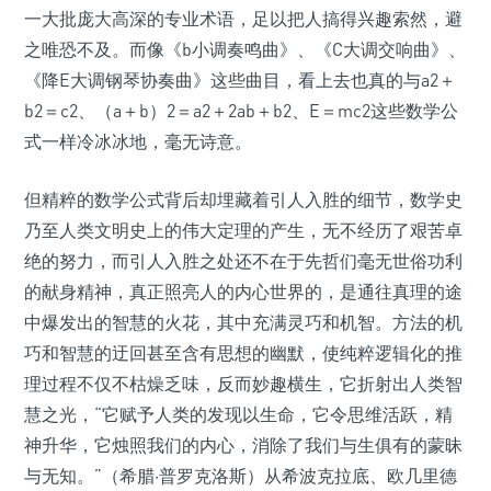
一大批庞大高深的专业术语，足以把人搞得兴趣索然，避
之唯恐不及。而像《b小调奏鸣曲》、《C大调交响曲》、
《降E大调钢琴协奏曲》这些曲目，看上去也真的与a2＋
b2＝c2、（a＋b）2＝a2＋2ab＋b2、E＝mc2这些数学公
式一样冷冰冰地，毫无诗意。
但精粹的数学公式背后却埋藏着引人入胜的细节，数学史
乃至人类文明史上的伟大定理的产生，无不经历了艰苦卓
绝的努力，而引人入胜之处还不在于先哲们毫无世俗功利
的献身精神，真正照亮人的内心世界的，是通往真理的途
中爆发出的智慧的火花，其中充满灵巧和机智。方法的机
巧和智慧的迂回甚至含有思想的幽默，使纯粹逻辑化的推
理过程不仅不枯燥乏味，反而妙趣横生，它折射出人类智
慧之光，“它赋予人类的发现以生命，它令思维活跃，精
神升华，它烛照我们的内心，消除了我们与生俱有的蒙昧
与无知。”（希腊·普罗克洛斯）从希波克拉底、欧几里德