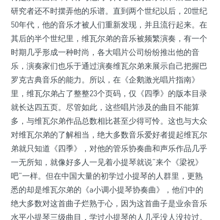
研究者还不时摆弄他的乐谱。直到两个世纪以后，20世纪
50年代，他的音乐才被人们重新发现，并且流行起来。在
其后的半个世纪里，维瓦尔弟的音乐被频繁演奏，有一个
时期几乎形成一种时尚，各大唱片公司纷纷推出他的音
乐，演奏家们也乐于通过演奏维瓦尔弟来展示自己把握巴
罗克古典音乐的能力。所以，在《企鹅激光唱片指南》
里，维瓦尔弟占了整整23个页码，仅《四季》的版本目录
就长达四五页。尽管如此，这些唱片涉及的曲目不能算
多，与维瓦尔弟作品总数相比甚至少得可怜。这也与大众
对维瓦尔弟的了解相当，绝大多数音乐爱好者提起维瓦尔
弟就只知道《四季》，对他的管乐协奏曲和声乐作品几乎
一无所知，就像好多人一见着小提琴就说“来个《梁祝》
吧”一样。但在中国大量的初学过小提琴的人群里，更熟
悉的却是维瓦尔弟的《a小调小提琴协奏曲》，他们中的
绝大多数对这首曲子烂熟于心，因为这首曲子是业余音乐
水平小提琴三级曲目，学过小提琴的人几乎没人没拉过。