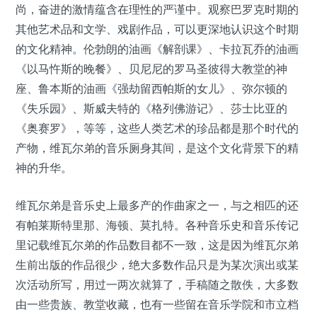
尚，奋进的激情蕴含在理性的严谨中。观察巴罗克时期的
其他艺术品和文学、戏剧作品，可以更深地认识这个时期
的文化精神。伦勃朗的油画《解剖课》、卡拉瓦乔的油画
《以马忤斯的晚餐》、贝尼尼的罗马圣彼得大教堂的神
座、鲁本斯的油画《强劫留西帕斯的女儿》、弥尔顿的
《失乐园》、斯威夫特的《格列佛游记》、莎士比亚的
《奥赛罗》，等等，这些人类艺术的珍品都是那个时代的
产物，维瓦尔弟的音乐厕身其间，是这个文化背景下的精
神的升华。
维瓦尔弟是音乐史上最多产的作曲家之一，与之相匹的还
有帕莱斯特里那、海顿、莫扎特。各种音乐史和音乐传记
里记载维瓦尔弟的作品数目都不一致，这是因为维瓦尔弟
生前出版的作品很少，绝大多数作品只是为某次演出或某
次活动所写，用过一两次就算了，手稿随之散佚，大多数
由一些贵族、教堂收藏，也有一些留在音乐学院和市立档