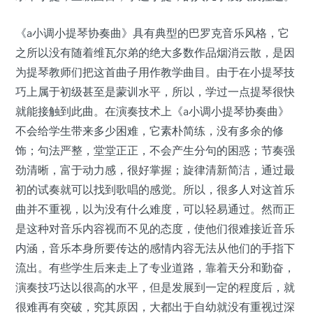
《a小调小提琴协奏曲》具有典型的巴罗克音乐风格，它
之所以没有随着维瓦尔弟的绝大多数作品烟消云散，是因
为提琴教师们把这首曲子用作教学曲目。由于在小提琴技
巧上属于初级甚至是蒙训水平，所以，学过一点提琴很快
就能接触到此曲。在演奏技术上《a小调小提琴协奏曲》
不会给学生带来多少困难，它素朴简练，没有多余的修
饰；句法严整，堂堂正正，不会产生分句的困惑；节奏强
劲清晰，富于动力感，很好掌握；旋律清新简洁，通过最
初的试奏就可以找到歌唱的感觉。所以，很多人对这首乐
曲并不重视，以为没有什么难度，可以轻易通过。然而正
是这种对音乐内容视而不见的态度，使他们很难接近音乐
内涵，音乐本身所要传达的感情内容无法从他们的手指下
流出。有些学生后来走上了专业道路，靠着天分和勤奋，
演奏技巧达以很高的水平，但是发展到一定的程度后，就
很难再有突破，究其原因，大都出于自幼就没有重视过深