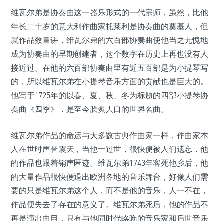
维瓦尔弟是协奏曲这一器乐形式的一代宗师，虽然，比他
年长二十岁的意大利作曲家托莱利是协奏曲的奠基人，但
就作品数量讲，维瓦尔弟的六百部协奏曲使他当之无愧地
成为协奏曲的早期创建者，这个数字在历史上再也没有人
接近过。在他的六百部协奏曲里有近五百部是为小提琴写
的，所以维瓦尔弟在小提琴音乐方面的贡献也是巨大的。
他写于1725年的以春、夏、秋、冬为标题的四部小提琴协
奏曲《四季》，是至今脍炙人口的世界名曲。
维瓦尔弟作品的命运与大多数古典作曲家一样，作曲家本
人在世时声誉震天，当他一过世，很快便被人们遗忘，他
的作品也跟着销声匿迹。维瓦尔弟1743年客死他乡后，他
的大量作品很快便退出欧洲各地的音乐舞台，好像人们需
要的只是维瓦尔弟这个人，而不是他的音乐，人一不在，
作品便失去了存在的意义了。维瓦尔弟死后，他的作品不
再是演出曲目，只有与他同时代略晚的音乐家和后世音乐