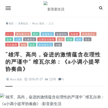
首页
›
乐享生活
›
Music 音乐
›
正文
Hi-Fi
爱乐新生活
唱片
发烧音乐
发烧音响
高保真
高保真音乐
歌单
古典
古典音乐
古典音乐推荐
鉴赏
经典
推荐
音乐
音乐推荐
音响
影音
影音新生活
珍藏
“雄浑、高尚，奋进的激情蕴含在理性
的严谨中” 维瓦尔弟：《a小调小提琴
协奏曲》
2018-07-27
2,578
Music 音乐
0