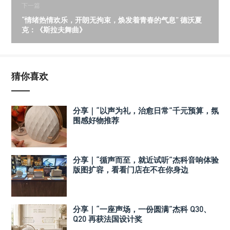
下一篇
“情绪热情欢乐，开朗无拘束，焕发着青春的气息” 德沃夏
克：《斯拉夫舞曲》
猜你喜欢
分享｜“以声为礼，治愈日常”千元预算，氛
围感好物推荐
分享｜“循声而至，就近试听”杰科音响体验
版图扩容，看看门店在不在你身边
分享｜“一座声场，一份圆满”杰科 Q30、
Q20 再获法国设计奖