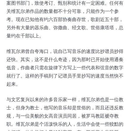
案图书部门，致使考订、甄别和统计有一定困难。任何有
关维瓦尔弟作品的数量都不十分可靠，只能作为一个参
考。现在已知他有约六百部协奏曲存世，歌剧近五十部，
另外有大量的器乐曲、弥撒曲、经文歌、世俗康塔塔，总
量约在千部以上。
维瓦尔弟曾自夸海口，说自己写音乐的速度比抄谱员抄得
还快。其实，这不是什么奇迹，因为那时已开始使用通奏
低音，作曲者只需在旋律下方写上一些代表和弦音的数字
就行了。这样的手稿到了记谱员手里抄写的速度当然快不
起来。
与文艺复兴以来的许多音乐家一样，维瓦尔弟也是一位教
士，但身为教士，他写的音乐却是世俗的，而且还违反教
规，与一位美貌的女高音演员同居，被罗马教廷褫夺教
职。维瓦尔弟是个活泼快乐的人，生活中会使一些狡黠的