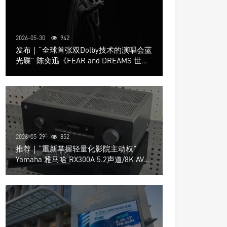
2026-05-30
942
发布｜“全球首张双Dolby技术的演唱会蓝
光碟” 陈奕迅《FEAR and DREAMS 世界
巡回演唱会》4K UHD BD新品发布会
2026-05-29
852
推荐｜“重新掌握轻量化影院主动权”
Yamaha 雅马哈 RX300A 5.2声道/8K AV放
大器