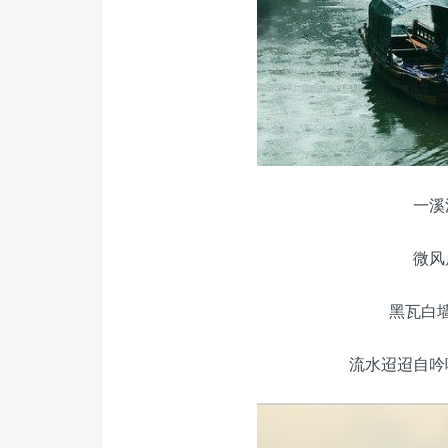
一溪
微风
黑瓦白
流水迢迢自吟