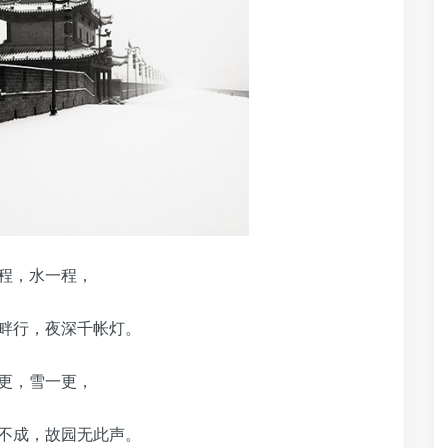
程，水一程，
畔行，夜深千帐灯。
更，雪一更，
不成，故园无此声。