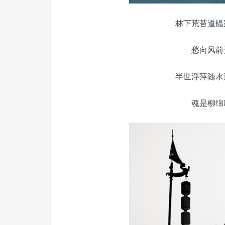
林下荒苔道韫
愁向风前
半世浮萍随水
魂是柳绵