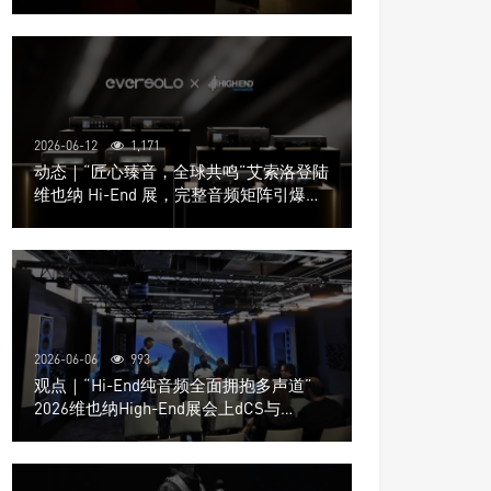
道极致影院
2026-06-12
1,171
动态｜“匠心臻音，全球共鸣”艾索洛登陆
维也纳 Hi-End 展，完整音频矩阵引爆关
注
2026-06-06
993
观点｜“Hi-End纯音频全面拥抱多声道”
2026维也纳High-End展会上dCS与
Trinnov Audio搭建多声道演示系统