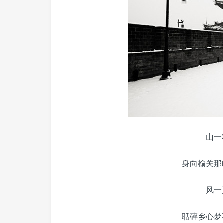
山一
身向榆关那
风一
聒碎乡心梦