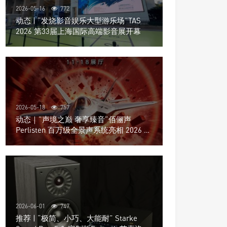
2026-05-16
772
动态 | “发烧影音娱乐大型游乐场”TAS
2026 第33届上海国际高端影音展开幕
2026-05-18
757
动态｜”声境之巅 奢享臻音”佰俪声
Perlisten 百万级全景声系统亮相 2026 北
京国际音响展
2026-06-01
747
推荐 | “极简、小巧、大能耐” Starke