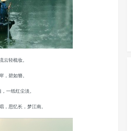
流云轻梳妆。
岸，碧如簪。
墙，一纸红尘淡。
唱，思忆长，梦江南。