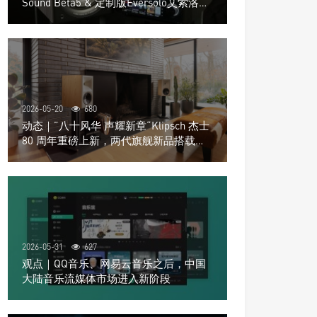
Sound Beta5 & 定制版Eversolo艾索洛
Play音响组合
2026-05-20
680
动态｜”八十风华 声耀新章“Klipsch 杰士
80 周年重磅上新，两代旗舰新品搭载硬
核配置音质再升级
2026-05-31
627
观点｜QQ音乐、网易云音乐之后，中国
大陆音乐流媒体市场进入新阶段