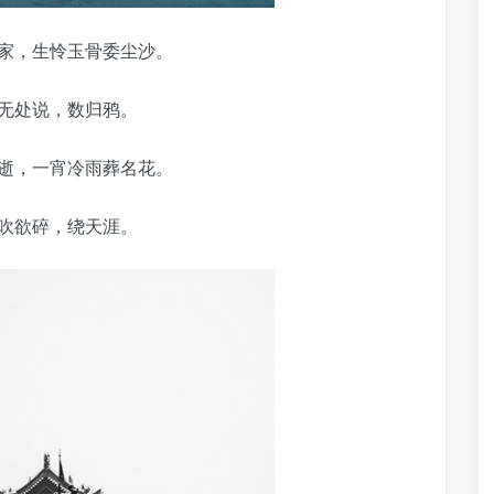
家，生怜玉骨委尘沙。
无处说，数归鸦。
逝，一宵冷雨葬名花。
吹欲碎，绕天涯。