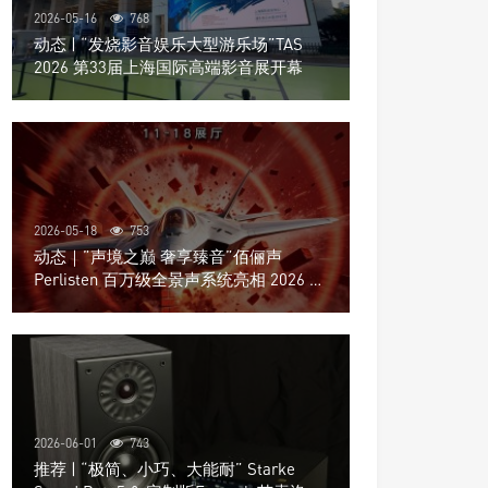
2026-05-16
768
动态 | “发烧影音娱乐大型游乐场”TAS
2026 第33届上海国际高端影音展开幕
2026-05-18
753
动态｜”声境之巅 奢享臻音”佰俪声
Perlisten 百万级全景声系统亮相 2026 北
京国际音响展
2026-06-01
743
推荐 | “极简、小巧、大能耐” Starke