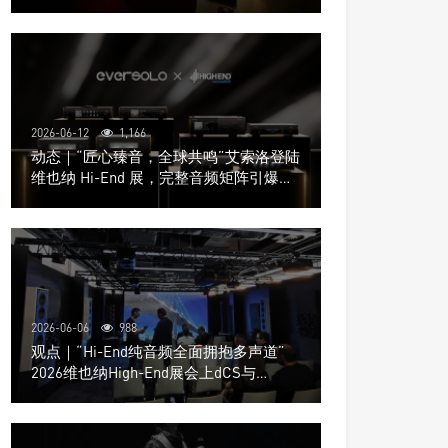
道极致影院
2026-06-12
1,166
动态｜“匠心臻音，全球共鸣”艾索洛登陆
维也纳 Hi-End 展，完整音频矩阵引爆关
注
2026-06-06
988
观点｜“Hi-End纯音频全面拥抱多声道”
2026维也纳High-End展会上dCS与
Trinnov Audio搭建多声道演示系统