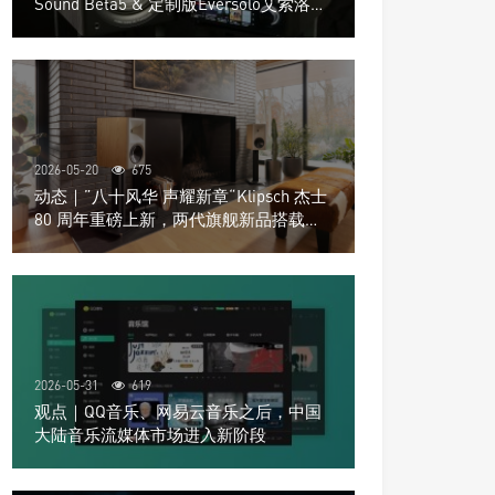
Sound Beta5 & 定制版Eversolo艾索洛
Play音响组合
2026-05-20
675
动态｜”八十风华 声耀新章“Klipsch 杰士
80 周年重磅上新，两代旗舰新品搭载硬
核配置音质再升级
2026-05-31
619
观点｜QQ音乐、网易云音乐之后，中国
大陆音乐流媒体市场进入新阶段