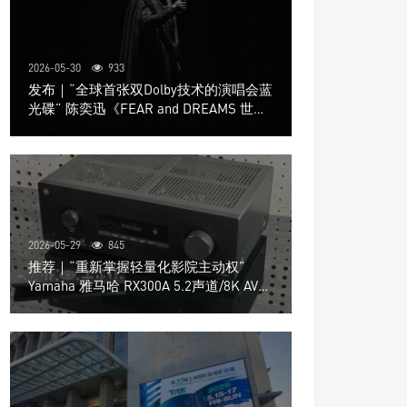
2026-05-30
933
发布｜“全球首张双Dolby技术的演唱会蓝
光碟” 陈奕迅《FEAR and DREAMS 世界
巡回演唱会》4K UHD BD新品发布会
2026-05-29
845
推荐｜“重新掌握轻量化影院主动权”
Yamaha 雅马哈 RX300A 5.2声道/8K AV放
大器