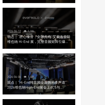
道极致影院
2026-06-12
1,184
动态｜“匠心臻音，全球共鸣”艾索洛登陆
维也纳 Hi-End 展，完整音频矩阵引爆关
注
2026-06-06
1,000
观点｜“Hi-End纯音频全面拥抱多声道”
2026维也纳High-End展会上dCS与
Trinnov Audio搭建多声道演示系统