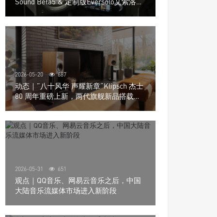
Sound Beta5 & 定制版Eversolo艾索洛
Play音响组合
2026-05-20
687
动态｜”八十风华 声耀新章“Klipsch 杰士
80 周年重磅上新，两代旗舰新品搭载硬
核配置音质再升级
2026-05-31
651
观点｜QQ音乐、网易云音乐之后，中国
大陆音乐流媒体市场进入新阶段