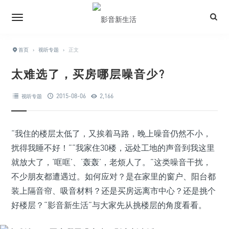
首页
›
视听专题
›
正文
太难选了，买房哪层噪音少?
2015-08-06
2,166
视听专题
“我住的楼层太低了，又挨着马路，晚上噪音仍然不小，
扰得我睡不好！”“我家住30楼，远处工地的声音到我这里
就放大了，‘哐哐’、‘轰轰’，老烦人了。”这类噪音干扰，
不少朋友都遭遇过。如何应对？是在家里的窗户、阳台都
装上隔音帘、吸音材料？还是买房远离市中心？还是挑个
好楼层？“影音新生活”与大家先从挑楼层的角度看看。