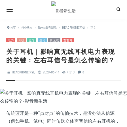
首页
›
行业热点
›
News 影音新品
›
HEADPHONE 耳机
›
正文
电力
耳机
蓝牙
信号
真无线
左右耳
关于耳机｜影响真无线耳机电力表现
的关键：左右耳信号是怎么传输的？
2020-06-14
4,313
HEADPHONE 耳机
0
传统蓝牙是一种“点对点”的传输技术，是没办法从信源
（例如手机、笔电）同时传送立体声音信给左右耳机的，