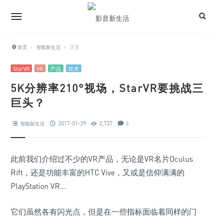
首页
›
智能新生活
›
正文
StarVR
VR
产品
技术
5K分辨率210°视场，StarVR要挑战三
巨头？
2017-01-29
2,737
智能新生活
0
此前我们介绍过不少的VR产品，无论是VR名片Oculus
Rift，还是功能丰富的HTC Vive，又或是信仰满满的
PlayStation VR…
它们虽然各有闪光点，但是在一些指标面临着同样的门