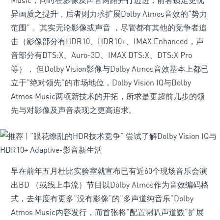
Music，同时在影像及声音两路并行迈进，前者锁定更优
异画质之提升，后者则力求扩展Dolby Atmos音效的“势力
范围” 。其实无论影像或声音 ，尽管都有其他的竞争者追
击（影像部分有HDR10、HDR10+、IMAX Enhanced，声
音部分有DTS:X、Auro-3D、IMAX DTS:X、DTS:X Pro
等）， 但Dolby Vision影像与Dolby Atmos音效基本上都已
立于“绝对领先”的市场地位，Dolby Vision IQ与Dolby
Atmos Music两项新技术的开拓，所求是更超前几步的领
先与对影像及声音表现之更高追求。
早在前年五月杜比实验室就宣布已有近60个现场音乐会演
出BD （或线上串流）节目以Dolby Atmos作为音效编码格
式，去年度有更多“没有影像”的“多声道纯音乐”Dolby
Atmos Music内容发行，而首张将“配置喇叭声道数”扩展