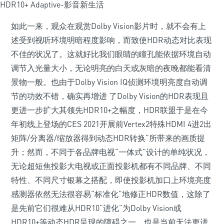
如此一来，观众在观赏Dolby Vision影片时，就不会有上
述受到视听环境明暗程度影响，而致使HDR动态对比表现
不佳的状况了。这就好比我们眼睛的瞳孔能依据环境自动
调节入光量大小，无论明亮的白天或灰暗的夜晚都能看清
景物一般。也由于Dolby Vision IQ侦测环境明亮度自动调
节的功效不错，确实再增进 了Dolby Vision的HDR表现且
更进一步扩大其领先HDR10+之幅度，HDR联盟于是在今
年初线上登场的CES 2021开展前Vertex2特殊HDMI 4进2出
矩阵/分离器/缩放器得到动态HDR转换”所带来的画质提
升；然而，不同于各品牌电视“一体式”设计的单纯状况，
无论超短焦投影大电视或正面投影机都有不同品牌、不同
特性、不同尺寸银幕之搭配，即使投影机加口上环境亮度
感测器依然无法很容易“标准化”地修正HDR数值，这除了
是先前它们很难从HDR10“进化”为Dolby Vision或
HDR10+等动态HDR呈现的障碍之一，也是当前无法更进