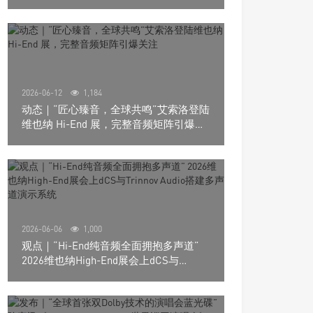
道极致影院
2026-06-12
1,184
动态｜“匠心臻音，全球共鸣”艾索洛登陆
维也纳 Hi-End 展，完整音频矩阵引爆关
注
2026-06-06
1,000
观点｜“Hi-End纯音频全面拥抱多声道”
2026维也纳High-End展会上dCS与
Trinnov Audio搭建多声道演示系统