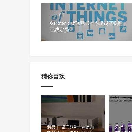
上一篇
Gartner：物联网10年内超越互联网，
已成定局
猜你喜欢
新品｜“温润醇和，声韵如
分析 | “