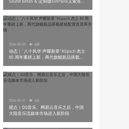
Sound Beta5 & 定制版Eversolo艾索洛
Play音响组合
2026-05-20
688
动态｜”八十风华 声耀新章“Klipsch 杰士
80 周年重磅上新，两代旗舰新品搭载硬
核配置音质再升级
2026-05-31
654
观点｜QQ音乐、网易云音乐之后，中国
大陆音乐流媒体市场进入新阶段