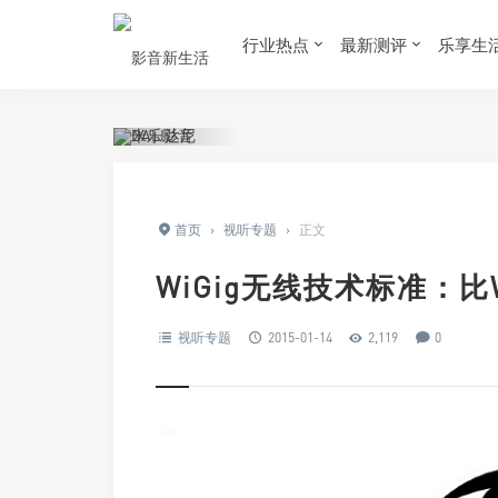
行业热点
最新测评
乐享生
首页
›
视听专题
›
正文
WiGig无线技术标准：比
视听专题
2015-01-14
2,119
0