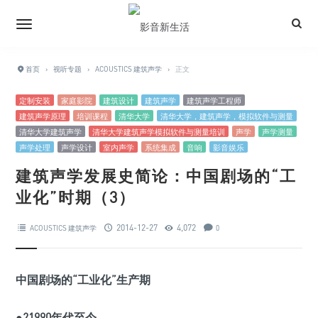
首页
›
视听专题
›
ACOUSTICS 建筑声学
›
正文
定制安装
家庭影院
建筑设计
建筑声学
建筑声学工程师
建筑声学原理
培训课程
清华大学
清华大学，建筑声学，模拟软件与测量
清华大学建筑声学
清华大学建筑声学模拟软件与测量培训
声学
声学测量
声学处理
声学设计
室内声学
系统集成
音响
影音娱乐
建筑声学发展史简论：中国剧场的“工
业化”时期（3）
2014-12-27
4,072
ACOUSTICS 建筑声学
0
中国剧场的“工业化”生产期
●?1990
年代至今