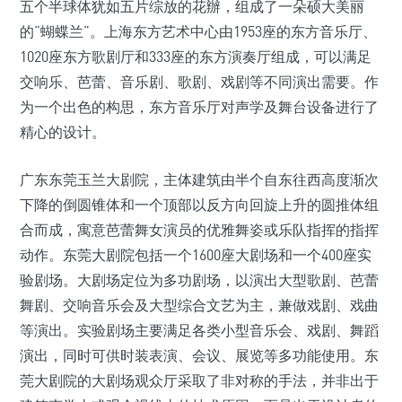
五个半球体犹如五片综放的花辦，组成了一朵硕大美丽
的“蝴蝶兰”。上海东方艺术中心由1953座的东方音乐厅、
1020座东方歌剧厅和333座的东方演奏厅组成，可以满足
交响乐、芭蕾、音乐剧、歌剧、戏剧等不同演出需要。作
为一个出色的构思，东方音乐厅对声学及舞台设备进行了
精心的设计。
广东东莞玉兰大剧院，主体建筑由半个自东往西高度渐次
下降的倒圆锥体和一个顶部以反方向回旋上升的圆推体组
合而成，寓意芭蕾舞女演员的优雅舞姿或乐队指挥的指挥
动作。东莞大剧院包括一个1600座大剧场和一个400座实
验剧场。大剧场定位为多功剧场，以演出大型歌剧、芭蕾
舞剧、交响音乐会及大型综合文艺为主，兼做戏剧、戏曲
等演出。实验剧场主要满足各类小型音乐会、戏剧、舞蹈
演出，同时可供时装表演、会议、展览等多功能使用。东
莞大剧院的大剧场观众厅采取了非对称的手法，并非出于