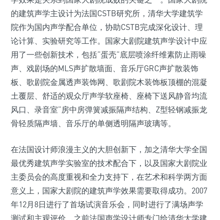
的建筑声学主设计为法国CSTB研究所，清华大学建筑学
院作为国内声学配合单位，协助CSTB完成深化设计、理
论计算、实验研究等工作。国家大剧院建筑声学设计中应
用了一些创新技术，包括“蛋壳”底层喷涂纤维素防止雨噪
声、戏剧场的MLS声扩散墙面、音乐厅GRC声扩散装饰
板、歌剧院金属透声装饰网、歌剧院木装饰板顶棚的混凝
土覆层、舒适的观众厅声学软座椅、座椅下送风静音均流
风口、录音室”房中房弹簧减振隔声结构、Z型轻钢减振龙
骨轻质隔声墙、音乐厅的单侧透明隔声玻璃等。
在法国设计师浪漫主义的大胆创新下，加之清华大学全国
最优秀建筑声学实验室的技术配合下，以及国家大剧院业
主委员会的高度重视和全力支持下，在艺术和科学两方面
意义上，国家大剧院的建筑声学效果需要取得成功。2007
年12月8日进行了首场试演音乐会，同时进行了满场声学
测试和主观评价，之前法国声学设计师专门给清华大学建