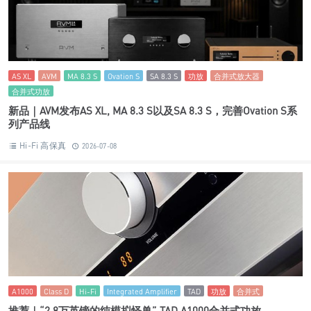
AS XL
AVM
MA 8.3 S
Ovation S
SA 8.3 S
功放
合并式放大器
合并式功放
新品｜AVM发布AS XL, MA 8.3 S以及SA 8.3 S，完善Ovation S系
列产品线
Hi-Fi 高保真
2026-07-08
A1000
Class D
Hi-Fi
Integrated Amplifier
TAD
功放
合并式
推荐｜“2.8万英镑的纯模拟怪兽” TAD A1000合并式功放