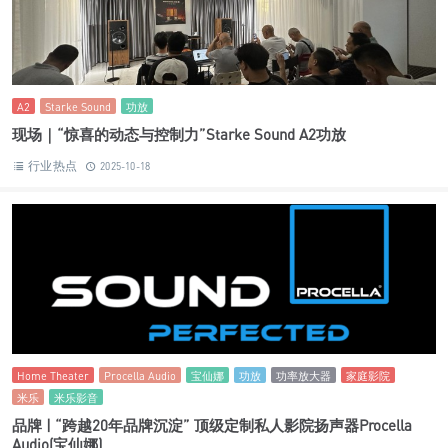
A2
Starke Sound
功放
现场｜“惊喜的动态与控制力”Starke Sound A2功放
行业热点
2025-10-18
Home Theater
Procella Audio
宝仙娜
功放
功率放大器
家庭影院
米乐
米乐影音
品牌 | “跨越20年品牌沉淀” 顶级定制私人影院扬声器Procella
Audio(宝仙娜)