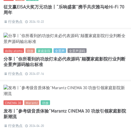
Denon
PMA-3000NE
功放
天龙
动态 | “开启高保真音质新篇章”天龙新旗舰PMA-3000NE功放发
布
行业热点
2024-11-01
Hi-Fi
功放
雅马哈
征文赢EISA大奖万元功放丨“乐响盛宴”携手共庆雅马哈Hi-Fi 70
周年
行业热点
2024-10-22