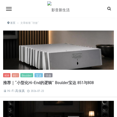
首页
›
文章标签 "功放"
808
851
Boulder
宝达
功放
推荐｜“小型化Hi-End的逻辑” Boulder宝达 851与808
Hi-Fi 高保真
2026-07-23