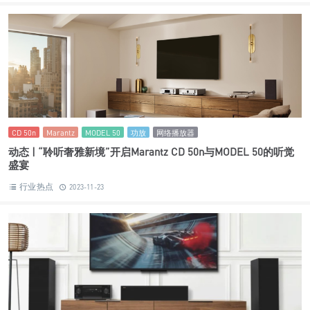
dolby atoms
功放
家庭影院
全景声
全景声源码
分享 | “你所看到的功放灯未必代表源码”颠覆家庭影院行业判断
全景声源码输出标准
行业热点
2024-07-16
CINEMA 30
Marantz
功放
发布 | “参考级音质体验”Marantz CINEMA 30 功放引领家庭影院
新潮流
行业热点
2024-04-20