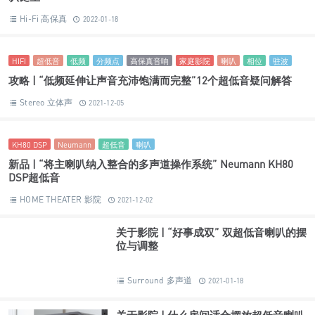
Peaks系列
YG Acoustics
喇叭
新品丨“尖端科学与美声艺术的结合” YG Acoustics Peaks系列喇
叭诞生
Hi-Fi 高保真
2022-01-18
HIFI
超低音
低频
分频点
高保真音响
家庭影院
喇叭
相位
驻波
攻略 | “低频延伸让声音充沛饱满而完整”12个超低音疑问解答
Stereo 立体声
2021-12-05
KH80 DSP
Neumann
超低音
喇叭
新品 | “将主喇叭纳入整合的多声道操作系统” Neumann KH80
DSP超低音
HOME THEATER 影院
2021-12-02
关于影院 | “好事成双” 双超低音喇叭的摆
位与调整