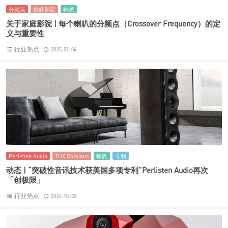
分频点
家庭影院
喇叭
关于家庭影院 | 每个喇叭的分频点（Crossover Frequency）的定
义与重要性
行业热点
2025-01-04
Perlisten Audio
THX Dominus
喇叭
专利
动态 | “突破性音讯技术获美国多项专利”Perlisten Audio再次
「创极限」
行业热点
2024-10-30