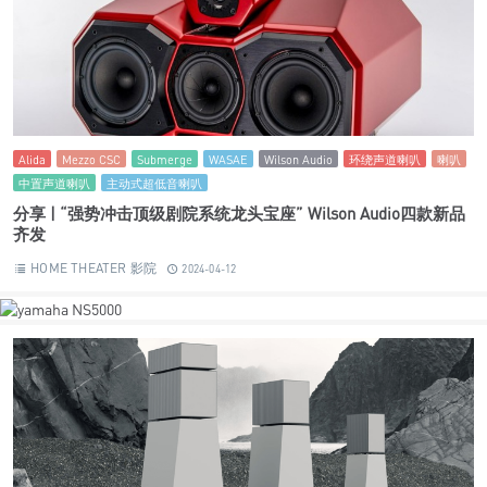
Alida
Mezzo CSC
Submerge
WASAE
Wilson Audio
环绕声道喇叭
喇叭
中置声道喇叭
主动式超低音喇叭
分享 | “强势冲击顶级剧院系统龙头宝座” Wilson Audio四款新品
齐发
HOME THEATER 影院
2024-04-12