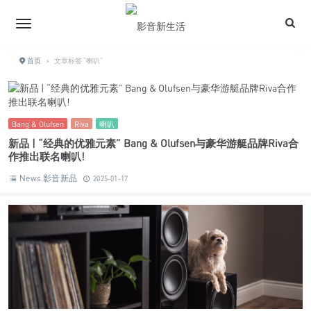
首页
›
文章标签 "喇叭"
Bang & Olufsen
Riva
喇叭
新品 | “经典的优雅元素” Bang & Olufsen与豪华游艇品牌Riva合
作推出联名喇叭!
News 影音新品
2025-01-17