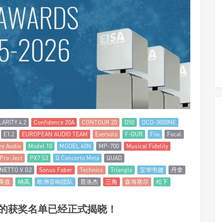
LARITY 4.2
Confidence 20A
CONTOUR 20
D50
DCD-3000NE
E1.2
EUROPEAN AUDIO TEAM
Eversolo
F-DUR
Fiio
Focal
e Audio
Model 10
MODEL 60N
MP-700
Musical Fidelity
Pro-Ject
PX7 S3
Q Concerto Meta
QUAD
NETTO V G2
Sonus Faber
Technics
Triangle
宝华韦健
丹拿
美兹
纳高
欧洲音响团队
普洛杰
三角
森海塞尔
松下
026 年度的获奖名单已经正式揭晓！