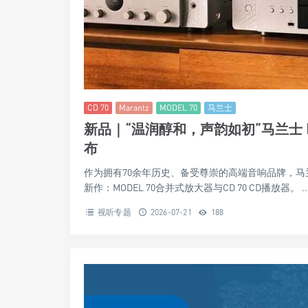
CD 70
Marantz
MODEL 70
马兰士
新品｜“温润醇和，声韵如初”马兰士 MOD
布
作为拥有70余年历史、备受尊崇的高端音响品牌，马兰士
新作：MODEL 70合并式放大器与CD 70 CD播放器。 ..
视听专题
2026-07-21
188