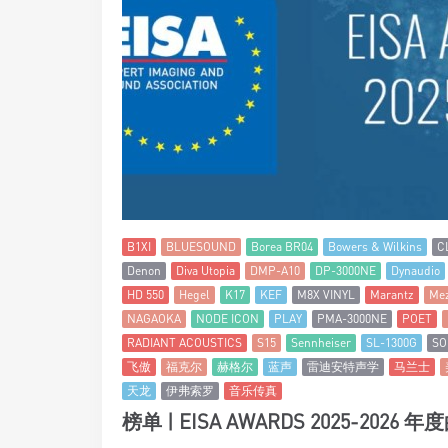
B1XI
BLUESOUND
Borea BR04
Bowers & Wilkins
C
Denon
Diva Utopia
DMP-A10
DP-3000NE
Dynaudio
HD 550
Hegel
K17
KEF
M8X VINYL
Marantz
Mez
NAGAOKA
NODE ICON
PLAY
PMA-3000NE
POET
RADIANT ACOUSTICS
S15
Sennheiser
SL-1300G
SO
飞傲
福克尔
赫格尔
蓝声
雷迪安特声学
马兰士
天龙
伊弗索罗
音乐传真
榜单 | EISA AWARDS 2025-2