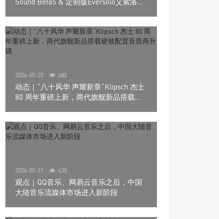
Sound Beta5 & 定制版Eversolo艾索洛
Play音响组合
2026-05-20
680
动态｜”八十风华 声耀新章“Klipsch 杰士
80 周年重磅上新，两代旗舰新品搭载硬
核配置音质再升级
2026-05-31
630
观点｜QQ音乐、网易云音乐之后，中国
大陆音乐流媒体市场进入新阶段