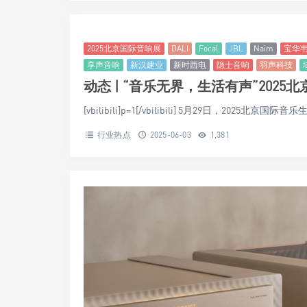
2025北京国际音响展
DALI
Focal
JBL
Naim
宝华
享声音响
新汉建业
新时西电
隐士音响
羽声科技
动态 | “音乐无界，生活有声”2025
[vbilibili]p=1[/vbilibili] 5月29日，202