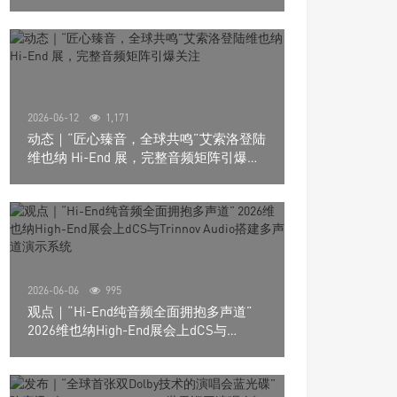
道极致影院
2026-06-12
1,171
动态｜“匠心臻音，全球共鸣”艾索洛登陆
维也纳 Hi-End 展，完整音频矩阵引爆关
注
2026-06-06
995
观点｜“Hi-End纯音频全面拥抱多声道”
2026维也纳High-End展会上dCS与
Trinnov Audio搭建多声道演示系统