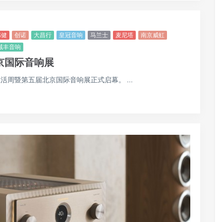
韦健
创诺
大昌行
皇冠音响
马兰士
麦尼塔
南京威虹
域丰音响
北京国际音响展
5北京国际音乐生活周暨第五届北京国际音响展正式启幕。 ...