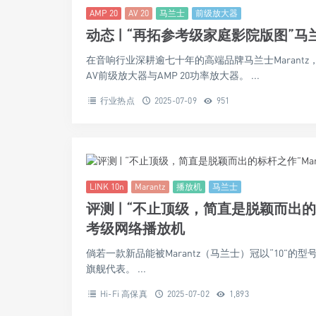
AMP 20
AV 20
马兰士
前级放大器
动态 | “再拓参考级家庭影院版图”马兰士
在音响行业深耕逾七十年的高端品牌马兰士Marantz
AV前级放大器与AMP 20功率放大器。 ...
行业热点
2025-07-09
951
LINK 10n
Marantz
播放机
马兰士
评测 | “不止顶级，简直是脱颖而出的标杆
考级网络播放机
倘若一款新品能被Marantz（马兰士）冠以“10”的
旗舰代表。 ...
Hi-Fi 高保真
2025-07-02
1,893