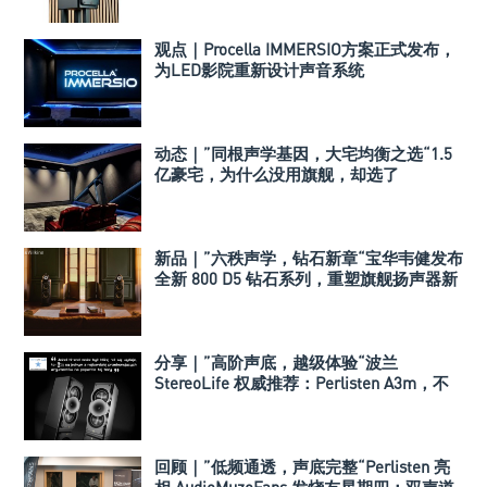
观点｜Procella IMMERSIO方案正式发布，
为LED影院重新设计声音系统
动态｜”同根声学基因，大宅均衡之选“1.5
亿豪宅，为什么没用旗舰，却选了
Perlisten A 系列
新品｜”六秩声学，钻石新章“宝华韦健发布
全新 800 D5 钻石系列，重塑旗舰扬声器新
标杆
分享｜”高阶声底，越级体验“波兰
StereoLife 权威推荐：Perlisten A3m，不
止是平替，重新定义高端入门
回顾｜”低频通透，声底完整“Perlisten 亮
相 AudioMuzoFans 发烧友星期四：双声道