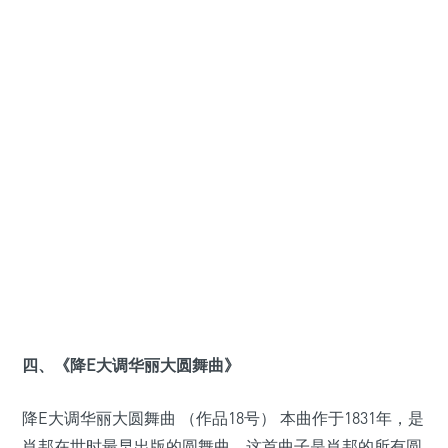
四、《降E大调华丽大圆舞曲》
降E大调华丽大圆舞曲 （作品18号） 本曲作于1831年，是
肖邦在世时最早出版的圆舞曲。这首曲子是肖邦的所有圆