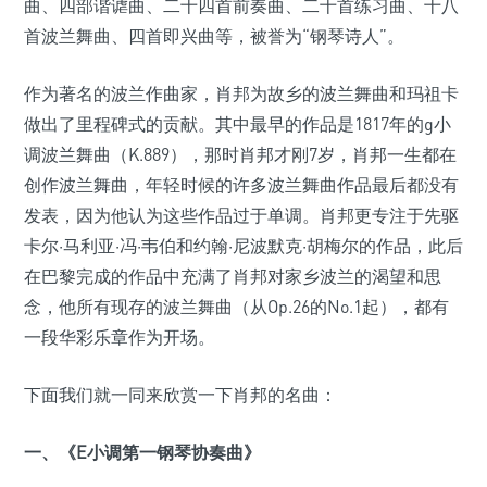
曲、四部谐谑曲、二十四首前奏曲、二十首练习曲、十八
首波兰舞曲、四首即兴曲等，被誉为“钢琴诗人”。
作为著名的波兰作曲家，肖邦为故乡的波兰舞曲和玛祖卡
做出了里程碑式的贡献。其中最早的作品是1817年的g小
调波兰舞曲（K.889），那时肖邦才刚7岁，肖邦一生都在
创作波兰舞曲，年轻时候的许多波兰舞曲作品最后都没有
发表，因为他认为这些作品过于单调。肖邦更专注于先驱
卡尔·马利亚·冯·韦伯和约翰·尼波默克·胡梅尔的作品，此后
在巴黎完成的作品中充满了肖邦对家乡波兰的渴望和思
念，他所有现存的波兰舞曲（从Op.26的No.1起），都有
一段华彩乐章作为开场。
下面我们就一同来欣赏一下肖邦的名曲：
一、《E小调第一钢琴协奏曲》