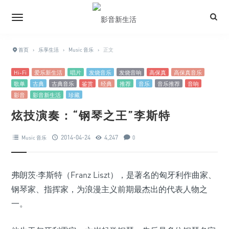
首页
›
乐享生活
›
Music 音乐
›
正文
Hi-Fi
爱乐新生活
唱片
发烧音乐
发烧音响
高保真
高保真音乐
歌单
古典
古典音乐
鉴赏
经典
推荐
音乐
音乐推荐
音响
影音
影音新生活
珍藏
炫技演奏：“钢琴之王”李斯特
2014-04-24
4,247
Music 音乐
0
弗朗茨·李斯特（Franz Liszt），是著名的匈牙利作曲家、
钢琴家、指挥家，为浪漫主义前期最杰出的代表人物之
一。