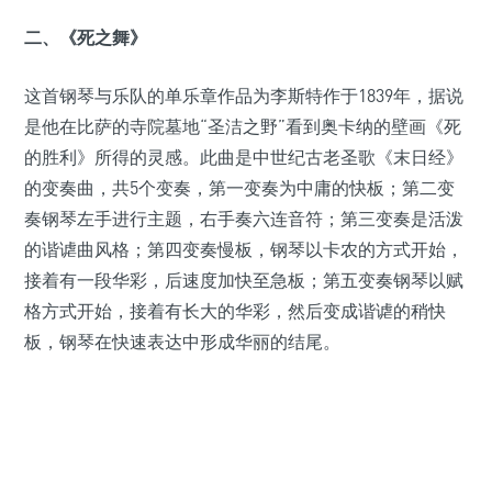
二、《死之舞》
这首钢琴与乐队的单乐章作品为李斯特作于1839年，据说
是他在比萨的寺院墓地“圣洁之野”看到奥卡纳的壁画《死
的胜利》所得的灵感。此曲是中世纪古老圣歌《末日经》
的变奏曲，共5个变奏，第一变奏为中庸的快板；第二变
奏钢琴左手进行主题，右手奏六连音符；第三变奏是活泼
的谐谑曲风格；第四变奏慢板，钢琴以卡农的方式开始，
接着有一段华彩，后速度加快至急板；第五变奏钢琴以赋
格方式开始，接着有长大的华彩，然后变成谐谑的稍快
板，钢琴在快速表达中形成华丽的结尾。