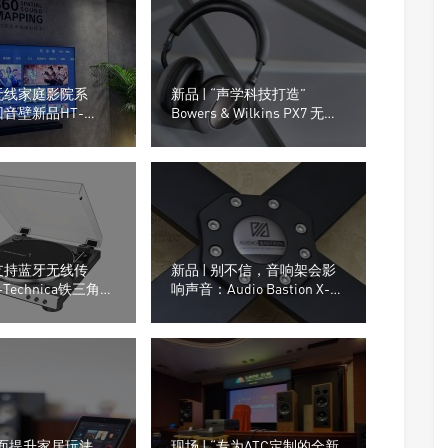
无线家庭影院系
新品 | “声学科技打造”
回音壁新品HT-
Bowers & Wilkins PX7 无线
和搭载360SSM技术的
智能降噪耳罩式耳机
0
支持蓝牙无线传
新品 | 别不信，音响架会影
-Technica铁三角
响声音：Audio Bastion X-3
0XBT WH黑胶唱盘
音响架
 全面提升家居玩法，
现场 | “专为ATC定制的全新