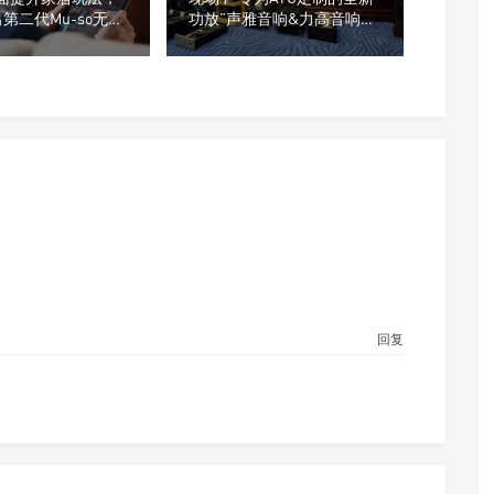
出第二代Mu-so无线
功放”声雅音响&力高音响新
品发布会
回复