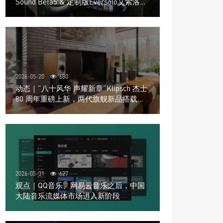
Sound Beta5 & 定制版Eversolo艾索洛
Play音响组合
2026-05-20
680
动态｜”八十风华 声耀新章“Klipsch 杰士
80 周年重磅上新，两代旗舰新品搭载硬
核配置音质再升级
2026-05-31
627
观点｜QQ音乐、网易云音乐之后，中国
大陆音乐流媒体市场进入新阶段