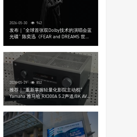
2026-05-30
942
发布｜“全球首张双Dolby技术的演唱会蓝
光碟” 陈奕迅《FEAR and DREAMS 世界
巡回演唱会》4K UHD BD新品发布会
2026-05-29
852
推荐｜“重新掌握轻量化影院主动权”
Yamaha 雅马哈 RX300A 5.2声道/8K AV放
大器