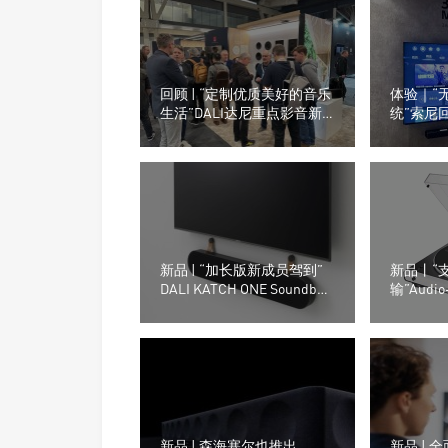
回顾 | “定制优质美好的音乐
体验｜“
生活”DALI达尼重点影音新
统”索尼
品亮相西班牙ISE 2024展会
S2000
HT-A700
新品 | “加长版新成员驾到”
新品丨“
DALI KATCH ONE Soundbar
输”Audio
扬声器
AT-LP6
新品 | 森海塞尔也推出
新品 |