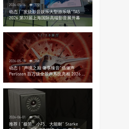
2026-05-16
772
动态 | “发烧影音娱乐大型游乐场”TAS
2026 第33届上海国际高端影音展开幕
2026-05-18
758
动态｜”声境之巅 奢享臻音”佰俪声
Perlisten 百万级全景声系统亮相 2026 北
京国际音响展
2026-06-01
747
推荐 | “极简、小巧、大能耐” Starke