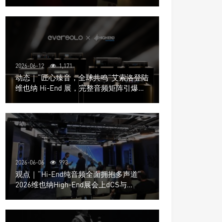
道极致影院
2026-06-12
1,171
动态｜“匠心臻音，全球共鸣”艾索洛登陆
维也纳 Hi-End 展，完整音频矩阵引爆关
注
2026-06-06
993
观点｜“Hi-End纯音频全面拥抱多声道”
2026维也纳High-End展会上dCS与
Trinnov Audio搭建多声道演示系统