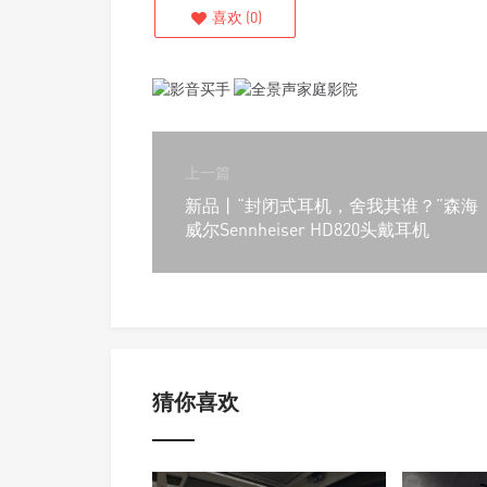
喜欢
(
0
)
上一篇
新品丨“封闭式耳机，舍我其谁？”森海
威尔Sennheiser HD820头戴耳机
猜你喜欢