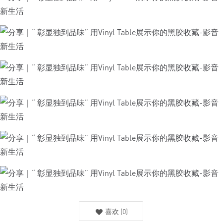
喜欢
(
0
)