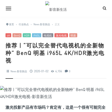
首页
›
行业热点
›
News 影音新品
›
正文
4K
BenQ
HDR
i965L
电视机
激光电视
明基
推荐 | “可以完全替代电视机的全新物
种” BenQ 明基 i965L 4K/HDR激光电
视
2020-01-02
4,104
News 影音新品
0
激光投影产品有市场吗？肯定有，这是一个很有可能完全