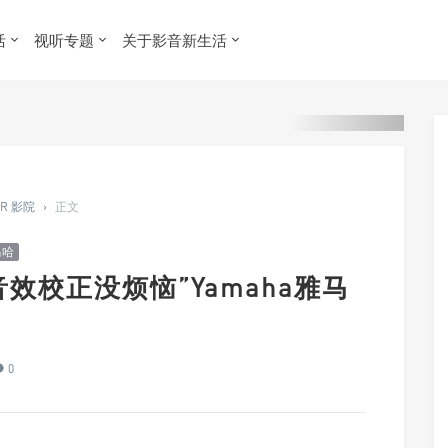
活
视听专题
关于影音新生活
ER 影院
›
正文
马哈
音效校正没烦恼”Yamaha雅马
0