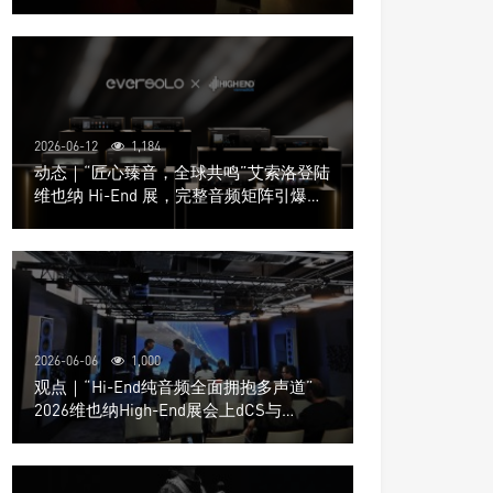
道极致影院
2026-06-12
1,184
动态｜“匠心臻音，全球共鸣”艾索洛登陆
维也纳 Hi-End 展，完整音频矩阵引爆关
注
2026-06-06
1,000
观点｜“Hi-End纯音频全面拥抱多声道”
2026维也纳High-End展会上dCS与
Trinnov Audio搭建多声道演示系统