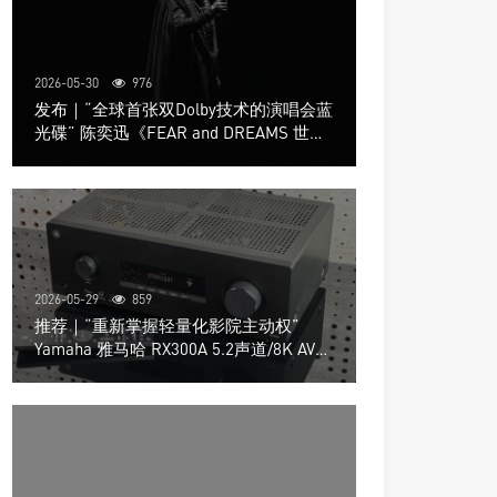
2026-05-30
976
发布｜“全球首张双Dolby技术的演唱会蓝
光碟” 陈奕迅《FEAR and DREAMS 世界
巡回演唱会》4K UHD BD新品发布会
2026-05-29
859
推荐｜“重新掌握轻量化影院主动权”
Yamaha 雅马哈 RX300A 5.2声道/8K AV放
大器