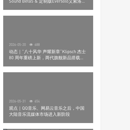
Sound Beta5 & 定制版Eversolo艾索洛
Play音响组合
2026-05-20
688
动态｜”八十风华 声耀新章“Klipsch 杰士
80 周年重磅上新，两代旗舰新品搭载硬
核配置音质再升级
2026-05-31
654
观点｜QQ音乐、网易云音乐之后，中国
大陆音乐流媒体市场进入新阶段