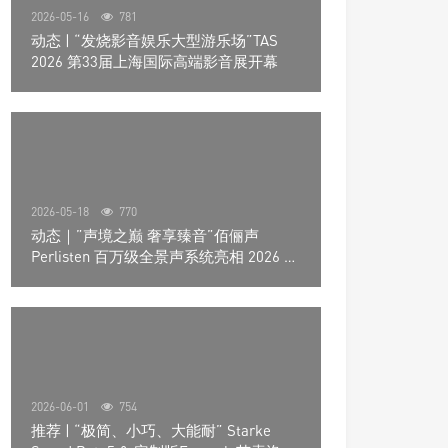
2026-05-16
781
动态 | “发烧影音娱乐大型游乐场”TAS
2026 第33届上海国际高端影音展开幕
2026-05-18
770
动态｜”声境之巅 奢享臻音”佰俪声
Perlisten 百万级全景声系统亮相 2026 北
京国际音响展
2026-06-01
754
推荐 | “极简、小巧、大能耐” Starke